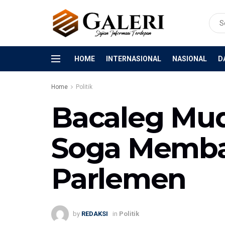
HOME
INTERNASIONAL
NASIONAL
D
Home
Politik
Bacaleg Muda
Soga Memba
Parlemen
by
REDAKSI
in
Politik