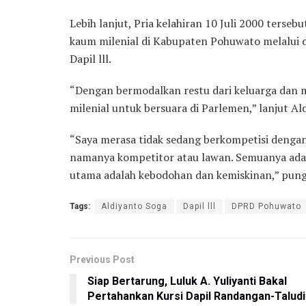
Lebih lanjut, Pria kelahiran 10 Juli 2000 terse
kaum milenial di Kabupaten Pohuwato melalui d
Dapil lll.
“Dengan bermodalkan restu dari keluarga dan m
milenial untuk bersuara di Parlemen,” lanjut A
“Saya merasa tidak sedang berkompetisi dengan
namanya kompetitor atau lawan. Semuanya adal
utama adalah kebodohan dan kemiskinan,” pung
Tags:
Aldiyanto Soga
Dapil lll
DPRD Pohuwato
Previous Post
Siap Bertarung, Luluk A. Yuliyanti Bakal
Pertahankan Kursi Dapil Randangan-Taludi