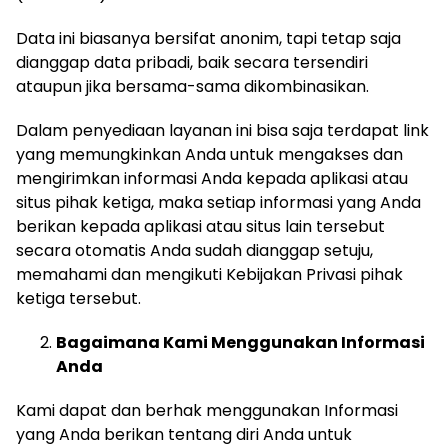
Data ini biasanya bersifat anonim, tapi tetap saja
dianggap data pribadi, baik secara tersendiri
ataupun jika bersama-sama dikombinasikan.
Dalam penyediaan layanan ini bisa saja terdapat link
yang memungkinkan Anda untuk mengakses dan
mengirimkan informasi Anda kepada aplikasi atau
situs pihak ketiga, maka setiap informasi yang Anda
berikan kepada aplikasi atau situs lain tersebut
secara otomatis Anda sudah dianggap setuju,
memahami dan mengikuti Kebijakan Privasi pihak
ketiga tersebut.
Bagaimana Kami Menggunakan Informasi
Anda
Kami dapat dan berhak menggunakan Informasi
yang Anda berikan tentang diri Anda untuk