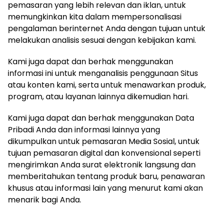
pemasaran yang lebih relevan dan iklan, untuk
memungkinkan kita dalam mempersonalisasi
pengalaman berinternet Anda dengan tujuan untuk
melakukan analisis sesuai dengan kebijakan kami.
Kami juga dapat dan berhak menggunakan
informasi ini untuk menganalisis penggunaan Situs
atau konten kami, serta untuk menawarkan produk,
program, atau layanan lainnya dikemudian hari.
Kami juga dapat dan berhak menggunakan Data
Pribadi Anda dan informasi lainnya yang
dikumpulkan untuk pemasaran Media Sosial, untuk
tujuan pemasaran digital dan konvensional seperti
mengirimkan Anda surat elektronik langsung dan
memberitahukan tentang produk baru, penawaran
khusus atau informasi lain yang menurut kami akan
menarik bagi Anda.