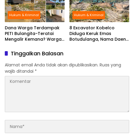
Hukum & Kriminal
Hukum & Kriminal
Dana Warga Terdampak
8 Excavator Kobelco
PETI Bulangita-Teratai
Diduga Keruk Emas
Mengalir Kemana? Warga
Botudulanga, Nama Daeng
Palopo : Kami Tak Pernah
Baba Disebut Warga
Tersentuh
Tinggalkan Balasan
Alamat email Anda tidak akan dipublikasikan.
Ruas yang
wajib ditandai
*