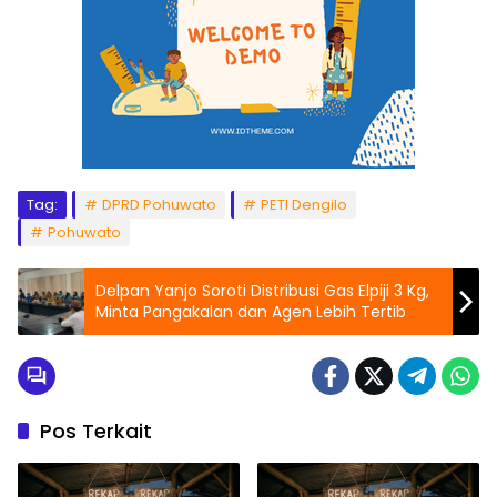
Tag:
DPRD Pohuwato
PETI Dengilo
Pohuwato
Delpan Yanjo Soroti Distribusi Gas Elpiji 3 Kg,
Minta Pangakalan dan Agen Lebih Tertib
Pos Terkait