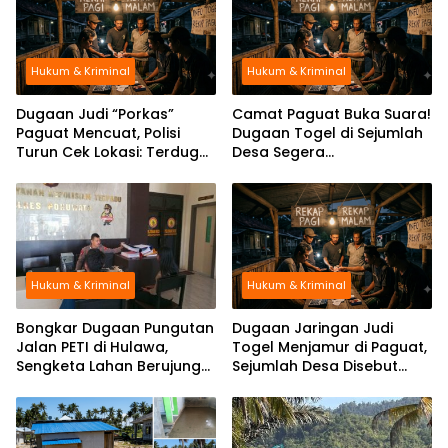
Hukum & Kriminal
Hukum & Kriminal
Dugaan Judi “Porkas”
Camat Paguat Buka Suara!
Paguat Mencuat, Polisi
Dugaan Togel di Sejumlah
Turun Cek Lokasi: Terduga
Desa Segera
Keburu Menghilang
Dikoordinasikan ke Polisi
Hukum & Kriminal
Hukum & Kriminal
Bongkar Dugaan Pungutan
Dugaan Jaringan Judi
Jalan PETI di Hulawa,
Togel Menjamur di Paguat,
Sengketa Lahan Berujung
Sejumlah Desa Disebut
Dugaan Pengeroyokan
Jadi Titik Operasi