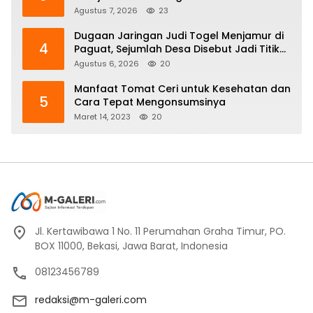
ke Polisi
Agustus 7, 2026
23
Dugaan Jaringan Judi Togel Menjamur di
4
Paguat, Sejumlah Desa Disebut Jadi Titik
Operasi
Agustus 6, 2026
20
Manfaat Tomat Ceri untuk Kesehatan dan
5
Cara Tepat Mengonsumsinya
Maret 14, 2023
20
Jl. Kertawibawa 1 No. 11 Perumahan Graha Timur, PO.
BOX 11000, Bekasi, Jawa Barat, Indonesia
08123456789
redaksi@m-galeri.com