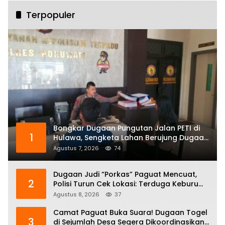
Terpopuler
Bongkar Dugaan Pungutan Jalan PETI di
1
Hulawa, Sengketa Lahan Berujung Dugaan
Pengeroyokan
Agustus 7, 2026
74
Dugaan Judi “Porkas” Paguat Mencuat,
2
Polisi Turun Cek Lokasi: Terduga Keburu
Menghilang
Agustus 8, 2026
37
Camat Paguat Buka Suara! Dugaan Togel
3
di Sejumlah Desa Segera Dikoordinasikan