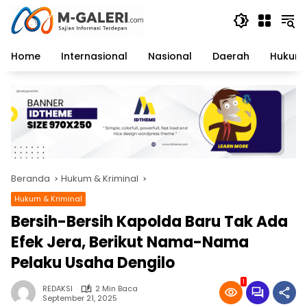
Langsung
ke
konten
Home
Internasional
Nasional
Daerah
Hukum 
Beranda
Hukum & Kriminal
Hukum & Kriminal
Bersih-Bersih Kapolda Baru Tak Ada
Efek Jera, Berikut Nama-Nama
Pelaku Usaha Dengilo
1
REDAKSI
2 Min Baca
September 21, 2025