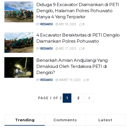
Diduga 9 Excavator Diamankan di PETI
Dengilo, Halaman Polres Pohuwato
Hanya 4 Yang Terparkir
BY
REDAKSI
MEI 18, 2023
0
4 Excavator Beraktivitas di PETI Dengilo
Diamankan Polres Pohuwato
BY
REDAKSI
MEI 17, 2023
0
Benarkah Amran Andjulangi Yang
Dimaksud Oleh Terdakwa PETI di
Dengilo?
BY
REDAKSI
MARET 19, 2023
0
1
2
PAGE 1 OF 2
Trending
Comments
Latest