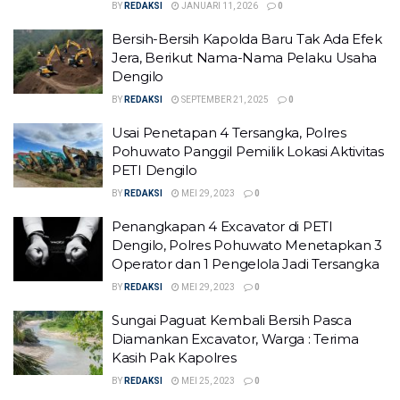
BY
REDAKSI
JANUARI 11, 2026
0
Bersih-Bersih Kapolda Baru Tak Ada Efek
Jera, Berikut Nama-Nama Pelaku Usaha
Dengilo
BY
REDAKSI
SEPTEMBER 21, 2025
0
Usai Penetapan 4 Tersangka, Polres
Pohuwato Panggil Pemilik Lokasi Aktivitas
PETI Dengilo
BY
REDAKSI
MEI 29, 2023
0
Penangkapan 4 Excavator di PETI
Dengilo, Polres Pohuwato Menetapkan 3
Operator dan 1 Pengelola Jadi Tersangka
BY
REDAKSI
MEI 29, 2023
0
Sungai Paguat Kembali Bersih Pasca
Diamankan Excavator, Warga : Terima
Kasih Pak Kapolres
BY
REDAKSI
MEI 25, 2023
0