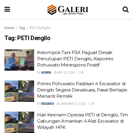
Home
Tag
PETI Dengilo
Tag:
PETI Dengilo
Kelompok Tani P3A Paguat Desak
Penutupan PETI Dengilo, Kapolres
Pohuwato Merespons Positif
BY
ADMIN
MEI 12, 2026
0
Polres Pohuwato Pastikan 4 Excavator di
Dengilo Segera Dievakuasi, Pasal Berlapis
Menanti Pemilik
BY
REDAKSI
JANUARI 12, 2026
0
Hari Keenam Operasi PETI di Dengilo, Tim
Gabungan Amankan 4 Alat Excavator di
Wilayah HPK