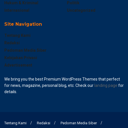
Hukum & Kriminal
Politik
Internasional
Uncategorized
Site Navigation
Tentang Kami
Redaksi
Pedoman Media Siber
Kebijakan Privasi
Advertisement
We bring you the best Premium WordPress Themes that perfect
for news, magazine, personal blog, etc. Check our
landing page
for
details.
Tentang Kami
Redaksi
Pedoman Media Siber