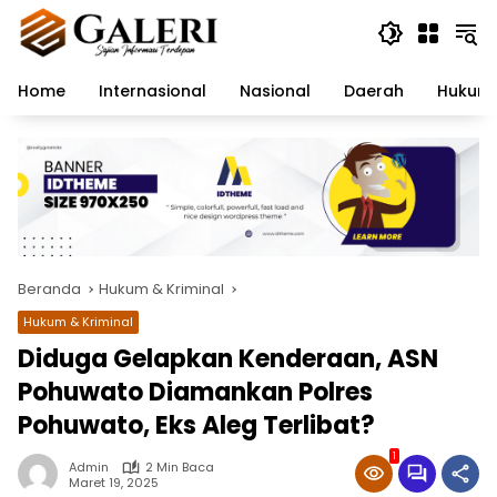
Langsung
ke
konten
Home
Internasional
Nasional
Daerah
Hukum 
Beranda
Hukum & Kriminal
Hukum & Kriminal
Diduga Gelapkan Kenderaan, ASN
Pohuwato Diamankan Polres
Pohuwato, Eks Aleg Terlibat?
1
Admin
2 Min Baca
Maret 19, 2025