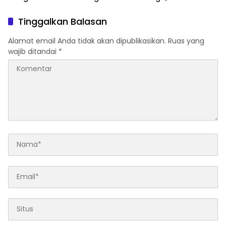
Palopo : Kami Tak Pernah
Baba Disebut Warga
Tersentuh
Tinggalkan Balasan
Alamat email Anda tidak akan dipublikasikan.
Ruas yang
wajib ditandai
*