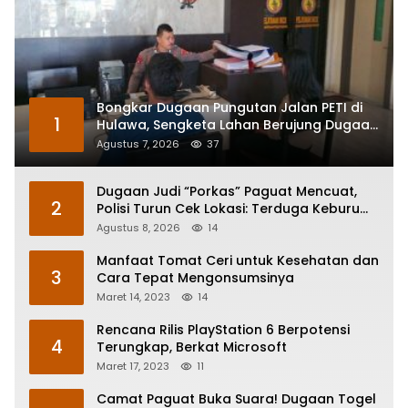
Bongkar Dugaan Pungutan Jalan PETI di
1
Hulawa, Sengketa Lahan Berujung Dugaan
Pengeroyokan
Agustus 7, 2026
37
Dugaan Judi “Porkas” Paguat Mencuat,
2
Polisi Turun Cek Lokasi: Terduga Keburu
Menghilang
Agustus 8, 2026
14
Manfaat Tomat Ceri untuk Kesehatan dan
3
Cara Tepat Mengonsumsinya
Maret 14, 2023
14
Rencana Rilis PlayStation 6 Berpotensi
4
Terungkap, Berkat Microsoft
Maret 17, 2023
11
Camat Paguat Buka Suara! Dugaan Togel