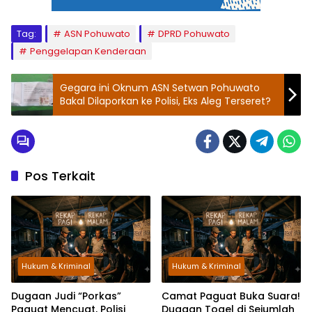
Tag:
ASN Pohuwato
DPRD Pohuwato
Penggelapan Kenderaan
Gegara ini Oknum ASN Setwan Pohuwato
Bakal Dilaporkan ke Polisi, Eks Aleg Terseret?
Pos Terkait
Hukum & Kriminal
Hukum & Kriminal
Dugaan Judi “Porkas”
Camat Paguat Buka Suara!
Paguat Mencuat, Polisi
Dugaan Togel di Sejumlah