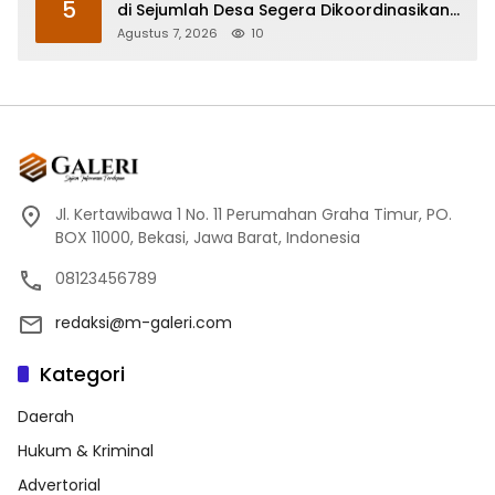
5
di Sejumlah Desa Segera Dikoordinasikan
ke Polisi
Agustus 7, 2026
10
Jl. Kertawibawa 1 No. 11 Perumahan Graha Timur, PO.
BOX 11000, Bekasi, Jawa Barat, Indonesia
08123456789
redaksi@m-galeri.com
Kategori
Daerah
Hukum & Kriminal
Advertorial