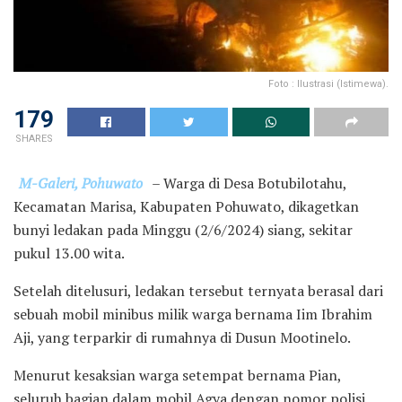
Foto : Ilustrasi (Istimewa).
179
SHARES
M-Galeri, Pohuwato
– Warga di Desa Botubilotahu,
Kecamatan Marisa, Kabupaten Pohuwato, dikagetkan
bunyi ledakan pada Minggu (2/6/2024) siang, sekitar
pukul 13.00 wita.
Setelah ditelusuri, ledakan tersebut ternyata berasal dari
sebuah mobil minibus milik warga bernama Iim Ibrahim
Aji, yang terparkir di rumahnya di Dusun Mootinelo.
Menurut kesaksian warga setempat bernama Pian,
seluruh bagian dalam mobil Agya dengan nomor polisi