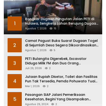
Bongkar Dugaan Pungutan Jalan PETI di
1
Hulawa, Sengketa Lahan Berujung Dugaan
Pengeroyokan
Agustus 7, 2026
15
Camat Paguat Buka Suara! Dugaan Togel
2
di Sejumlah Desa Segera Dikoordinasikan
ke Polisi
Agustus 7, 2026
5
PETI Bulangita Digerebek, Excavator
3
Diduga Milik FM dan Dua Orang
Diamankan
Juli 29, 2026
2
Jutaan Rupiah Disetor, Toilet dan Fasilitas
4
Pun Tak Tersedia, Pemda Pohuwato Tuai
Keluhan
Mei 1, 2026
2
Pasangan SIAP Jalani Pemeriksaan
5
Kesehatan, Begini Yang Disampaikan
Mohammad Rustam Arsyad
Agustus 29, 2024
2