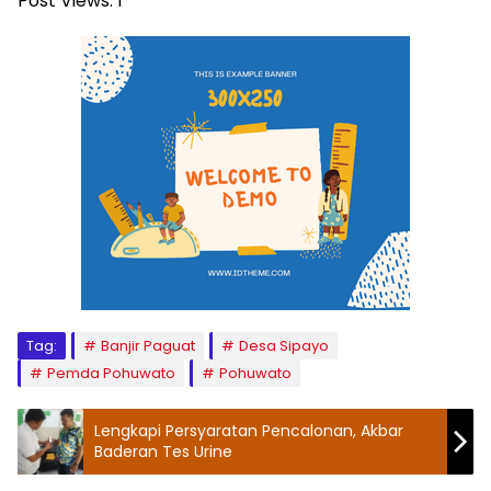
Post Views:
1
Tag:
Banjir Paguat
Desa Sipayo
Pemda Pohuwato
Pohuwato
Lengkapi Persyaratan Pencalonan, Akbar
Baderan Tes Urine