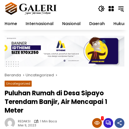
Langsung
ke
konten
Home
Internasional
Nasional
Daerah
Hukum 
Beranda
Uncategorized
Uncategorized
Puluhan Rumah di Desa Sipayo
Terendam Banjir, Air Mencapai 1
Meter
1
REDAKSI
1 Min Baca
Mei 9, 2023