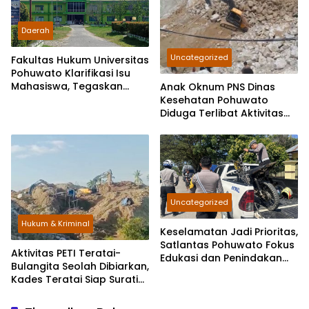
Daerah
Uncategorized
Fakultas Hukum Universitas
Pohuwato Klarifikasi Isu
Mahasiswa, Tegaskan
Anak Oknum PNS Dinas
Pentingnya Etika Akademik
Kesehatan Pohuwato
Diduga Terlibat Aktivitas
Pertambangan Ilegal
Uncategorized
Hukum & Kriminal
Keselamatan Jadi Prioritas,
Satlantas Pohuwato Fokus
Aktivitas PETI Teratai-
Edukasi dan Penindakan
Bulangita Seolah Dibiarkan,
dalam Operasi
Kades Teratai Siap Surati
Keselamatan Otanaha
Pemda dan APH
2026