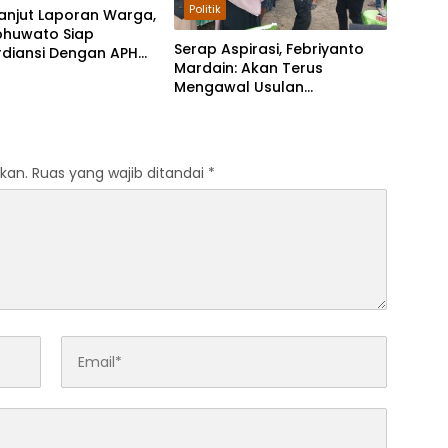
Politik
anjut Laporan Warga,
ohuwato Siap
Serap Aspirasi, Febriyanto
rdiansi Dengan APH
Mardain: Akan Terus
 PETI Teratai-
Mengawal Usulan
ta
Masyarakat
kan.
Ruas yang wajib ditandai
*