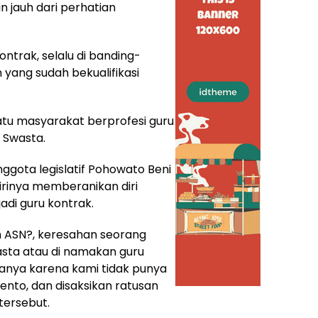
jauh dari perhatian
ntrak, selalu di banding-
yang sudah bekualifikasi
satu masyarakat berprofesi guru
 Swasta.
ggota legislatif Pohowato Beni
irinya memberanikan diri
di guru kontrak.
 ASN?, keresahan seorang
asta atau di namakan guru
hanya karena kami tidak punya
Nento, dan disaksikan ratusan
tersebut.