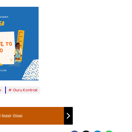
o
Guru Kontrak
Nasir Giasi