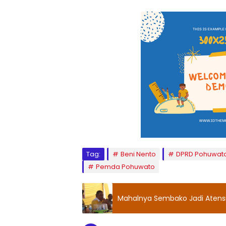
Tag:
Beni Nento
DPRD Pohuwat
Pemda Pohuwato
Mahalnya Sembako Jadi Atensi 