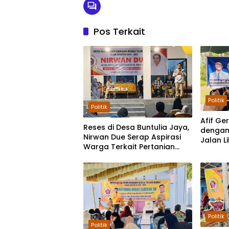
Pos Terkait
Politik
Politik
Afif Ge
Reses di Desa Buntulia Jaya,
dengan
Nirwan Due Serap Aspirasi
Jalan L
Warga Terkait Pertanian
Ramad
hingga LPG Subsidi
Politik
Politik