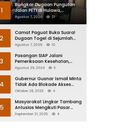
Bongkar Dugaan Pungutan
1
Jalan PETI di Hulawa,
Sengketa Lahan Berujung
Agustus 7, 2026
31
Dugaan Pengeroyokan
Camat Paguat Buka Suara!
2
Dugaan Togel di Sejumlah
Desa Segera Dikoordinasikan
Agustus 7, 2026
10
ke Polisi
Pasangan SIAP Jalani
3
Pemeriksaan Kesehatan,
Begini Yang Disampaikan
Agustus 29, 2024
5
Mohammad Rustam Arsyad
Gubernur Gusnar Ismail Minta
4
Tidak Ada Blokade Akses
Karyawan Pani Gold Mine
Oktober 28, 2025
4
Masyarakat Lingkar Tambang
5
Antusias Mengikuti Pasar
Murah Pani Gold Project
September 21, 2025
4