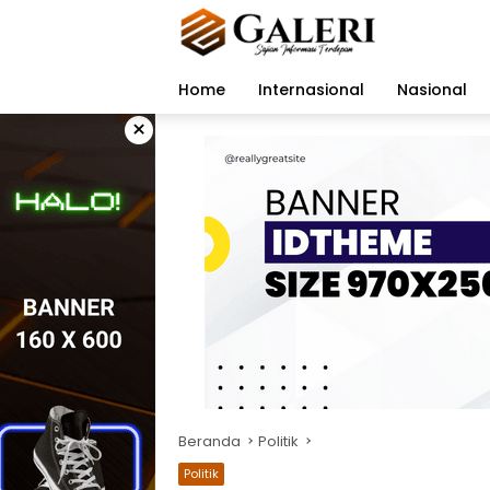
Langsung
ke
konten
Home
Internasional
Nasional
×
Beranda
Politik
Politik