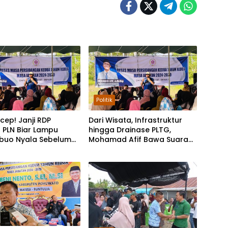
Politik
rcep! Janji RDP
Dari Wisata, Infrastruktur
 PLN Biar Lampu
hingga Drainase PLTG,
ibuo Nyala Sebelum
Mohamad Afif Bawa Suara
an
Warga Libuo ke Parlemen