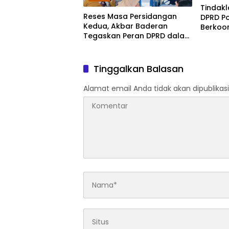
Tindakl
Reses Masa Persidangan
DPRD P
Kedua, Akbar Baderan
Berkoo
Tegaskan Peran DPRD dalam
Terkait
Menjawab Kebutuhan Warga
Bulangi
Bulili
Tinggalkan Balasan
Alamat email Anda tidak akan dipublikasi