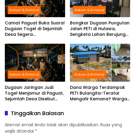
Hukum & Kriminal
Hukum & Kriminal
Camat Paguat Buka Suara!
Bongkar Dugaan Pungutan
Dugaan Togel di Sejumlah
Jalan PETI di Hulawa,
Desa Segera
Sengketa Lahan Berujung
Dikoordinasikan ke Polisi
Dugaan Pengeroyokan
Hukum & Kriminal
Hukum & Kriminal
Dugaan Jaringan Judi
Dana Warga Terdampak
Togel Menjamur di Paguat,
PETI Bulangita-Teratai
Sejumlah Desa Disebut
Mengalir Kemana? Warga
Jadi Titik Operasi
Palopo : Kami Tak Pernah
Tersentuh
Tinggalkan Balasan
Alamat email Anda tidak akan dipublikasikan.
Ruas yang
wajib ditandai
*