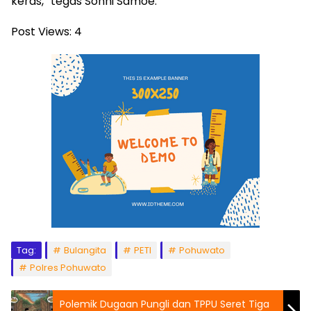
keras,” tegas Sonni Samoe.
Post Views:
4
Tag:
Bulangita
PETI
Pohuwato
Polres Pohuwato
Polemik Dugaan Pungli dan TPPU Seret Tiga