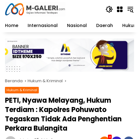
Langsung
ke
konten
Home
Internasional
Nasional
Daerah
Hukum 
Beranda
Hukum & Kriminal
Hukum & Kriminal
PETI, Nyawa Melayang, Hukum
Terdiam : Kapolres Pohuwato
Tegaskan Tidak Ada Penghentian
Perkara Bulangita
4