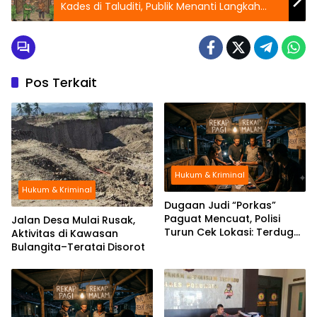
Kades di Taluditi, Publik Menanti Langkah
Tegas Polres Pohuwato
Pos Terkait
Hukum & Kriminal
Hukum & Kriminal
Dugaan Judi “Porkas”
Paguat Mencuat, Polisi
Jalan Desa Mulai Rusak,
Turun Cek Lokasi: Terduga
Aktivitas di Kawasan
Keburu Menghilang
Bulangita–Teratai Disorot