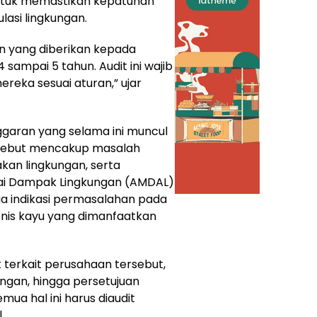
 untuk memastikan kepatuhan
lasi lingkungan.
zin yang diberikan kepada
sampai 5 tahun. Audit ini wajib
reka sesuai aturan,” ujar
ggaran yang selama ini muncul
rsebut mencakup masalah
akan lingkungan, serta
enai Dampak Lingkungan (AMDAL)
juga indikasi permasalahan pada
enis kayu yang dimanfaatkan
k terkait perusahaan tersebut,
kungan, hingga persetujuan
mua hal ini harus diaudit
.