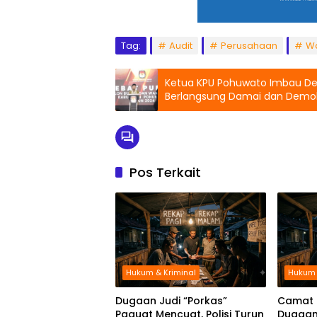
Tag:
Audit
Perusahaan
Wa
Ketua KPU Pohuwato Imbau Deb
Berlangsung Damai dan Demok
Pos Terkait
Hukum & Kriminal
Hukum 
Dugaan Judi “Porkas”
Camat 
Paguat Mencuat, Polisi Turun
Dugaan