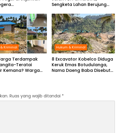
egera
Sengketa Lahan Berujung
inasikan ke Polisi
Dugaan Pengeroyokan
& Kriminal
Hukum & Kriminal
arga Terdampak
8 Excavator Kobelco Diduga
langita-Teratai
Keruk Emas Botudulanga,
ir Kemana? Warga
Nama Daeng Baba Disebut
: Kami Tak Pernah
Warga
tuh
kan.
Ruas yang wajib ditandai
*