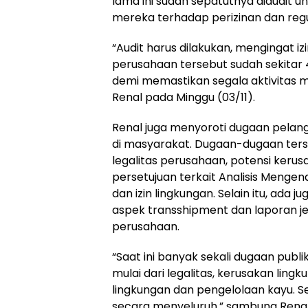
lama ini sudah sepatutnya diaudit
mereka terhadap perizinan dan regu
“Audit harus dilakukan, mengingat i
perusahaan tersebut sudah sekitar 4 
demi memastikan segala aktivitas me
Renal pada Minggu (03/11).
Renal juga menyoroti dugaan pelan
di masyarakat. Dugaan-dugaan te
legalitas perusahaan, potensi kerus
persetujuan terkait Analisis Meng
dan izin lingkungan. Selain itu, ada 
aspek transshipment dan laporan j
perusahaan.
“Saat ini banyak sekali dugaan publi
mulai dari legalitas, kerusakan ling
lingkungan dan pengelolaan kayu. Se
secara menyeluruh,” sambung Renal