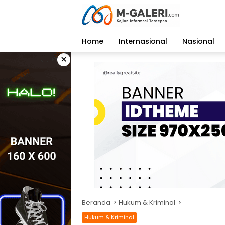
Langsung
ke
konten
Home
Internasional
Nasional
×
Beranda
Hukum & Kriminal
Hukum & Kriminal