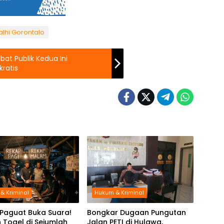
lhi Gorontalo
at Publik Kedua Ini
ratis
& Kriminal
Hukum & Kriminal
Paguat Buka Suara!
Bongkar Dugaan Pungutan
 Togel di Sejumlah
Jalan PETI di Hulawa,