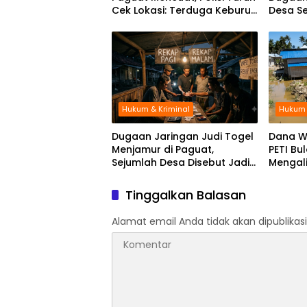
Cek Lokasi: Terduga Keburu
Desa S
Menghilang
Dikoord
Hukum & Kriminal
Hukum 
Dugaan Jaringan Judi Togel
Dana W
Menjamur di Paguat,
PETI Bu
Sejumlah Desa Disebut Jadi
Mengal
Titik Operasi
Palopo 
Tersen
Tinggalkan Balasan
Alamat email Anda tidak akan dipublikasi