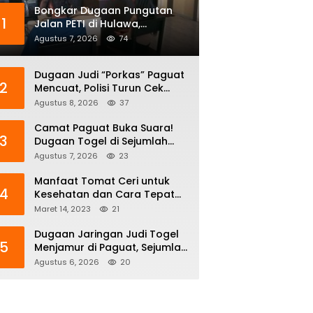
Bongkar Dugaan Pungutan
1
Jalan PETI di Hulawa,
Sengketa Lahan Berujung
Agustus 7, 2026
74
Dugaan Pengeroyokan
Dugaan Judi “Porkas” Paguat
2
Mencuat, Polisi Turun Cek
Lokasi: Terduga Keburu
Agustus 8, 2026
37
Menghilang
Camat Paguat Buka Suara!
3
Dugaan Togel di Sejumlah
Desa Segera Dikoordinasikan
Agustus 7, 2026
23
ke Polisi
Manfaat Tomat Ceri untuk
4
Kesehatan dan Cara Tepat
Mengonsumsinya
Maret 14, 2023
21
Dugaan Jaringan Judi Togel
5
Menjamur di Paguat, Sejumlah
Desa Disebut Jadi Titik
Agustus 6, 2026
20
Operasi