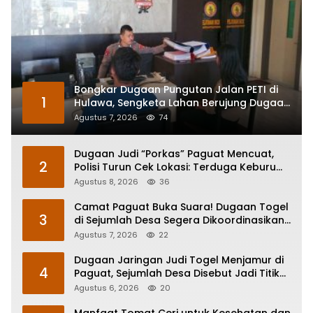
Bongkar Dugaan Pungutan Jalan PETI di
1
Hulawa, Sengketa Lahan Berujung Dugaan
Pengeroyokan
Agustus 7, 2026
74
Dugaan Judi “Porkas” Paguat Mencuat,
2
Polisi Turun Cek Lokasi: Terduga Keburu
Menghilang
Agustus 8, 2026
36
Camat Paguat Buka Suara! Dugaan Togel
3
di Sejumlah Desa Segera Dikoordinasikan
ke Polisi
Agustus 7, 2026
22
Dugaan Jaringan Judi Togel Menjamur di
4
Paguat, Sejumlah Desa Disebut Jadi Titik
Operasi
Agustus 6, 2026
20
Manfaat Tomat Ceri untuk Kesehatan dan