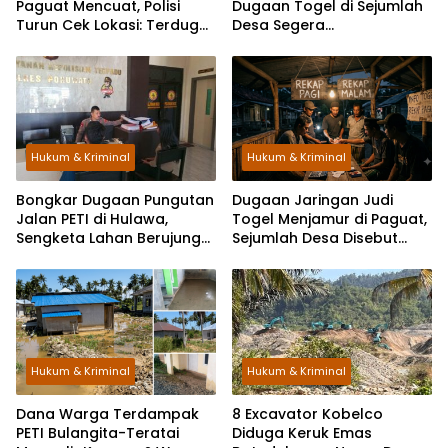
Paguat Mencuat, Polisi
Dugaan Togel di Sejumlah
Turun Cek Lokasi: Terduga
Desa Segera
Keburu Menghilang
Dikoordinasikan ke Polisi
Hukum & Kriminal
Hukum & Kriminal
Bongkar Dugaan Pungutan
Dugaan Jaringan Judi
Jalan PETI di Hulawa,
Togel Menjamur di Paguat,
Sengketa Lahan Berujung
Sejumlah Desa Disebut
Dugaan Pengeroyokan
Jadi Titik Operasi
Hukum & Kriminal
Hukum & Kriminal
Dana Warga Terdampak
8 Excavator Kobelco
PETI Bulangita-Teratai
Diduga Keruk Emas