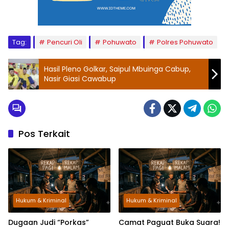
Tag:
Pencuri Oli
Pohuwato
Polres Pohuwato
Hasil Pleno Golkar, Saipul Mbuinga Cabup,
Nasir Giasi Cawabup
Pos Terkait
Hukum & Kriminal
Hukum & Kriminal
Dugaan Judi “Porkas”
Camat Paguat Buka Suara!