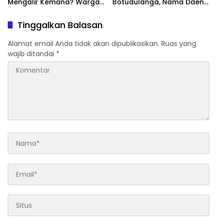
Mengalir Kemana? Warga
Botudulanga, Nama Daeng
Palopo : Kami Tak Pernah
Baba Disebut Warga
Tersentuh
Tinggalkan Balasan
Alamat email Anda tidak akan dipublikasikan.
Ruas yang
wajib ditandai
*