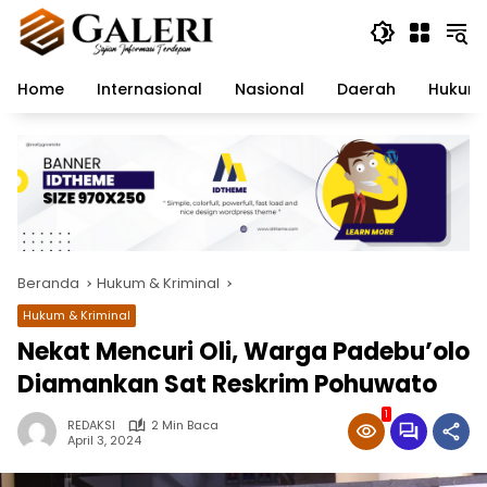
Langsung
ke
konten
Home
Internasional
Nasional
Daerah
Hukum 
Beranda
Hukum & Kriminal
Hukum & Kriminal
Nekat Mencuri Oli, Warga Padebu’olo
Diamankan Sat Reskrim Pohuwato
1
REDAKSI
2 Min Baca
April 3, 2024