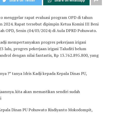
Share on Twitter
Share on Whatsapp
 menggelar rapat evaluasi program OPD di tahun
 2024. Rapat tersebut dipimpin Ketua Komisi III Beni
mlah OPD, Senin (04/03/2024) di Aula DPRD Pohuwato.
Kadji mempertanyakan progres pekerjaan irigasi
3 lalu, progres pekerjaan irigasi Taluditi belum
androl dengan nilai fantastis, Rp 13.762.895.800, yang
nya ?” tanya Idris Kadji kepada Kepala Dinas PU,
aannya. kita akan memastikan sendiri sudah
i
ta Kepala Dinas PU Pohuwato Risdiyanto Mokodompit,