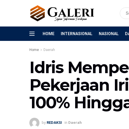
HOME
INTERNASIONAL
NASIONAL
D
Home
Daerah
Idris Mempe
Pekerjaan I
100% Hingga
by
REDAKSI
in
Daerah