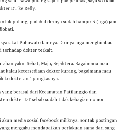
 saja “Bawa pulang saja ti pak pe anak, saya so tidak
okter DT ke Refly.
ntuk pulang, padahal dirinya sudah hampir 3 (tiga) jam
iobati.
 masyarakat Pohuwato lainnya. Dirinya juga menghimbau
terhadap dokter terkait.
tahan yakni Sehat, Maju, Sejahtera. Bagaimana mau
hat kalau ketersediaan dokter kurang, bagaimana mau
tik kedokteran,” pungkasnya.
en yang berasal dari Kecamatan Patilanggio dan
sten dokter DT sebab sudah tidak kebagian nomor
i akun media sosial facebook miliknya. Sontak postingan
n yang mengaku mendapatkan perlakuan sama dari sang