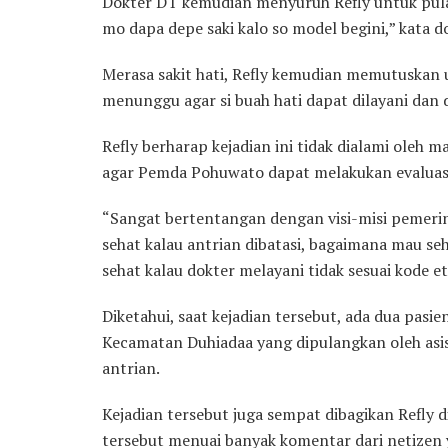
Dokter DT kemudian menyuruh Refly untuk pulang
mo dapa depe saki kalo so model begini,” kata d
Merasa sakit hati, Refly kemudian memutuskan u
menunggu agar si buah hati dapat dilayani dan d
Refly berharap kejadian ini tidak dialami oleh
agar Pemda Pohuwato dapat melakukan evaluasi 
“Sangat bertentangan dengan visi-misi pemerin
sehat kalau antrian dibatasi, bagaimana mau se
sehat kalau dokter melayani tidak sesuai kode e
Diketahui, saat kejadian tersebut, ada dua pasi
Kecamatan Duhiadaa yang dipulangkan oleh asi
antrian.
Kejadian tersebut juga sempat dibagikan Refly d
tersebut menuai banyak komentar dari netize