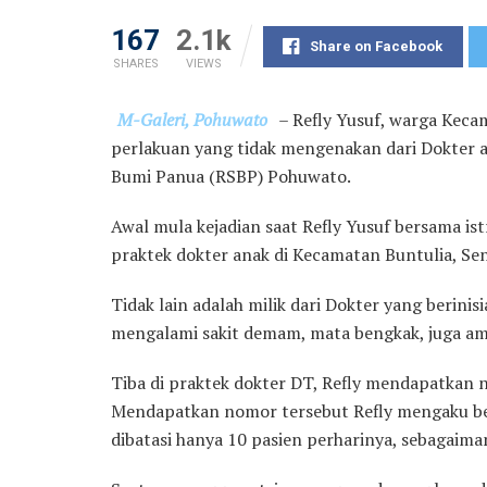
167
2.1k
Share on Facebook
SHARES
VIEWS
M-Galeri, Pohuwato
– Refly Yusuf, warga Kec
perlakuan yang tidak mengenakan dari Dokter an
Bumi Panua (RSBP) Pohuwato.
Awal mula kejadian saat Refly Yusuf bersama i
praktek dokter anak di Kecamatan Buntulia, Sen
Tidak lain adalah milik dari Dokter yang berinis
mengalami sakit demam, mata bengkak, juga am
Tiba di praktek dokter DT, Refly mendapatkan n
Mendapatkan nomor tersebut Refly mengaku be
dibatasi hanya 10 pasien perharinya, sebagaima