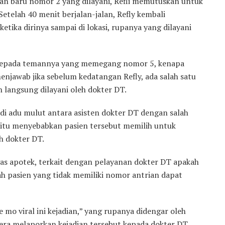
n baru nomor 2 yang dilayani, Refli memutuskan untuk
Setelah 40 menit berjalan-jalan, Refly kembali
ika dirinya sampai di lokasi, rupanya yang dilayani
 kepada temannya yang memegang nomor 5, kenapa
njawab jika sebelum kedatangan Refly, ada salah satu
langsung dilayani oleh dokter DT.
adi adu mulut antara asisten dokter DT dengan salah
l itu menyebabkan pasien tersebut memilih untuk
h dokter DT.
ugas apotek, terkait dengan pelayanan dokter DT apakah
ah pasien yang tidak memiliki nomor antrian dapat
mo viral ini kejadian,” yang rupanya didengar oleh
gera melaporkan kejadian tersebut kepada dokter DT.