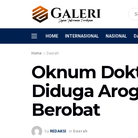
HOME
INTERNASIONAL
NASIONAL
D
Home
Daerah
Oknum Dokt
Diduga Arog
Berobat
by
REDAKSI
in
Daerah