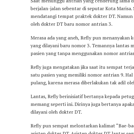
Saat menunggu antrian yang cenderung lama da
berjalan-jalan sebentar di seputar Kota Marisa. 
mendatangi tempat praktek dokter DT. Namun ket
oleh dokter DT baru nomor antrian 3.
Merasa ada yang aneh, Refly pun menanyakan
yang dilayani baru nomor 3. Temannya lantas me
pasien yang tanpa menggunakan nomor antrian 
Refly juga mengatakan jika saat itu sempat terj
satu pasien yang memiliki nomor antrian 9. Ha
pulang, karena merasa diberlakukan tak adil ole
Lantas, Refly berinisiatif bertanya kepada pet
memang seperti ini. Dirinya juga bertanya apak
dilayani oleh dokter DT.
Refly pun sempat melontarkan kalimat “Bae-bae 
asisten dokter DT. Asisten dokter DT lantas se