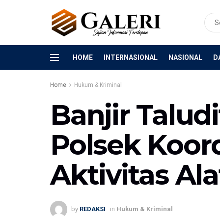
HOME
INTERNASIONAL
NASIONAL
D
Home
Hukum & Kriminal
Banjir Talud
Polsek Koord
Aktivitas Ala
by
REDAKSI
in
Hukum & Kriminal