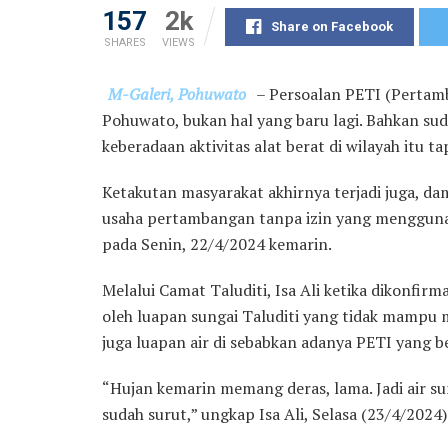
157
2k
Share on Facebook
SHARES
VIEWS
M-Galeri, Pohuwato
– Persoalan PETI (Pertamb
Pohuwato, bukan hal yang baru lagi. Bahkan su
keberadaan aktivitas alat berat di wilayah itu t
Ketakutan masyarakat akhirnya terjadi juga, da
usaha pertambangan tanpa izin yang mengguna
pada Senin, 22/4/2024 kemarin.
Melalui Camat Taluditi, Isa Ali ketika dikonfir
oleh luapan sungai Taluditi yang tidak mampu m
juga luapan air di sebabkan adanya PETI yang be
“Hujan kemarin memang deras, lama. Jadi air 
sudah surut,” ungkap Isa Ali, Selasa (23/4/2024)