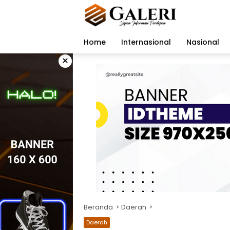
Langsung
ke
konten
Home
Internasional
Nasional
×
Beranda
Daerah
Daerah