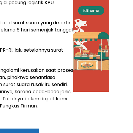
di gedung logistik KPU
.
otal surat suara yang di sortir
 selama 6 hari semenjak tanggal
R-RI, lalu setelahnya surat
engalami kerusakan saat proses
an, pihaknya senantiasa
urat suara rusak itu sendiri.
arinya, karena beda-beda jenis
p. Totalnya belum dapat kami
 Pungkas Firman.