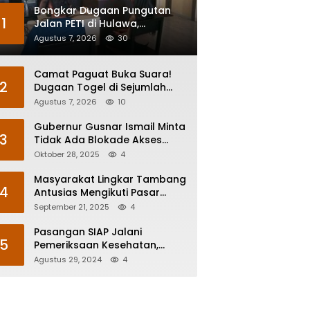
Bongkar Dugaan Pungutan
1
Jalan PETI di Hulawa,
Sengketa Lahan Berujung
Agustus 7, 2026
30
Dugaan Pengeroyokan
Camat Paguat Buka Suara!
2
Dugaan Togel di Sejumlah
Desa Segera Dikoordinasikan
Agustus 7, 2026
10
ke Polisi
Gubernur Gusnar Ismail Minta
3
Tidak Ada Blokade Akses
Karyawan Pani Gold Mine
Oktober 28, 2025
4
Masyarakat Lingkar Tambang
4
Antusias Mengikuti Pasar
Murah Pani Gold Project
September 21, 2025
4
Pasangan SIAP Jalani
5
Pemeriksaan Kesehatan,
Begini Yang Disampaikan
Agustus 29, 2024
4
Mohammad Rustam Arsyad