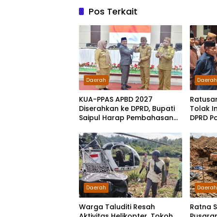
Pos Terkait
Daerah
Daera
KUA-PPAS APBD 2027
Ratusa
Diserahkan ke DPRD, Bupati
Tolak I
Saipul Harap Pembahasan
DPRD P
Berjalan Konstruktif
Pakta I
Daerah
Daera
Warga Taluditi Resah
Ratna 
Aktivitas Helikopter, Tokoh
Pusaran