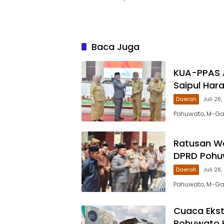
Baca Juga
KUA-PPAS A
Saipul Har
Daerah
Juli 28
Pohuwato, M-Gal
Ratusan Wa
DPRD Pohuw
Daerah
Juli 28
Pohuwato, M-Gal
Cuaca Ekst
Pohuwato 