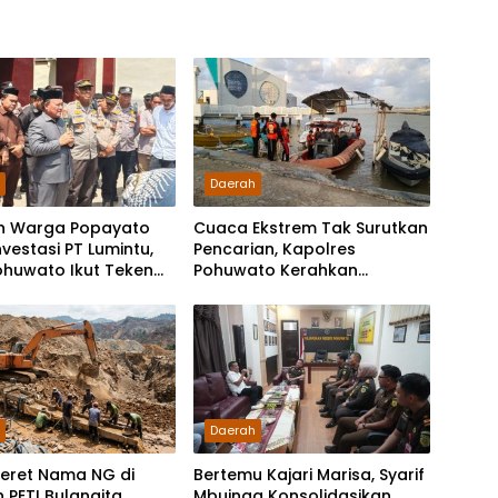
h
Daerah
n Warga Popayato
Cuaca Ekstrem Tak Surutkan
nvestasi PT Lumintu,
Pencarian, Kapolres
ohuwato Ikut Teken
Pohuwato Kerahkan
ntegritas
Personel Bantu Temukan
Speedboat Hilang
h
Daerah
Seret Nama NG di
Bertemu Kajari Marisa, Syarif
 PETI Bulangita,
Mbuinga Konsolidasikan