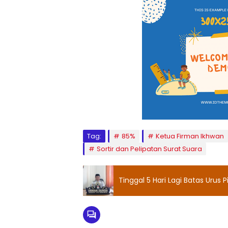
Tag:
85%
Ketua Firman Ikhwan
Sortir dan Pelipatan Surat Suara
Tinggal 5 Hari Lagi Batas Urus 