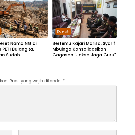
h
Daerah
Seret Nama NG di
Bertemu Kajari Marisa, Syarif
 PETI Bulangita,
Mbuinga Konsolidasikan
an Sudah
Gagasan “Jaksa Jaga Guru”
aikan, Gugatan
Kapan?
kan.
Ruas yang wajib ditandai
*