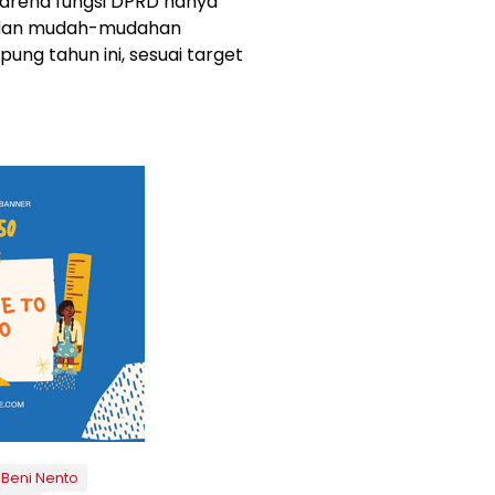
arena fungsi DPRD hanya
 dan mudah-mudahan
g tahun ini, sesuai target
Beni Nento