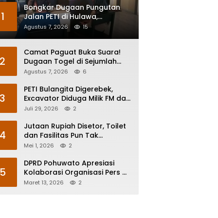
Bongkar Dugaan Pungutan
1
Jalan PETI di Hulawa,
Sengketa Lahan Berujung
Agustus 7, 2026
15
Dugaan Pengeroyokan
Camat Paguat Buka Suara!
2
Dugaan Togel di Sejumlah
Desa Segera Dikoordinasikan
Agustus 7, 2026
6
ke Polisi
PETI Bulangita Digerebek,
3
Excavator Diduga Milik FM dan
Dua Orang Diamankan
Juli 29, 2026
2
Jutaan Rupiah Disetor, Toilet
4
dan Fasilitas Pun Tak
Tersedia, Pemda Pohuwato
Mei 1, 2026
2
Tuai Keluhan
DPRD Pohuwato Apresiasi
5
Kolaborasi Organisasi Pers di
Momentum Ramadan
Maret 13, 2026
2