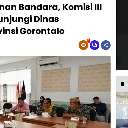
n Bandara, Komisi lll
njungi Dinas
insi Gorontalo
1