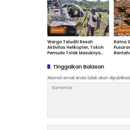
Daerah
Daera
Warga Taluditi Resah
Ratna 
Aktivitas Helikopter, Tokoh
Pusaran
Pemuda Tolak Masuknya
Bantah
Perusahaan Tambang
Disamp
Hukum 
Tinggalkan Balasan
Alamat email Anda tidak akan dipublikasi