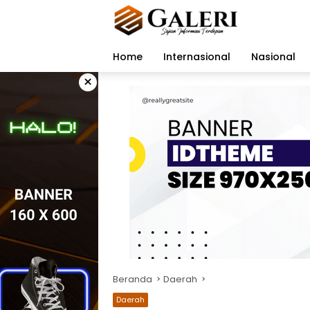
Langsung
ke
konten
Home
Internasional
Nasional
×
Beranda
Daerah
Daerah