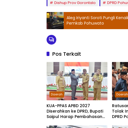
Dishup Prov Gorontalo
DPRD Pohu
Aleg Iriyanti Soroti Pungli Ken
Pemkab Pohuwato
Pos Terkait
Daerah
Daera
KUA-PPAS APBD 2027
Ratusa
Diserahkan ke DPRD, Bupati
Tolak I
Saipul Harap Pembahasan
DPRD P
Berjalan Konstruktif
Pakta I