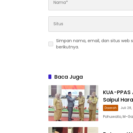
Simpan nama, email, dan situs web 
berikutnya.
Baca Juga
KUA-PPAS A
Saipul Har
Daerah
Juli 28
Pohuwato, M-Gal