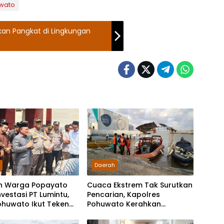
wato
aikan Pangkat di Lingkungan
h
Daerah
n Warga Popayato
Cuaca Ekstrem Tak Surutkan
nvestasi PT Lumintu,
Pencarian, Kapolres
ohuwato Ikut Teken
Pohuwato Kerahkan
ntegritas
Personel Bantu Temukan
Speedboat Hilang