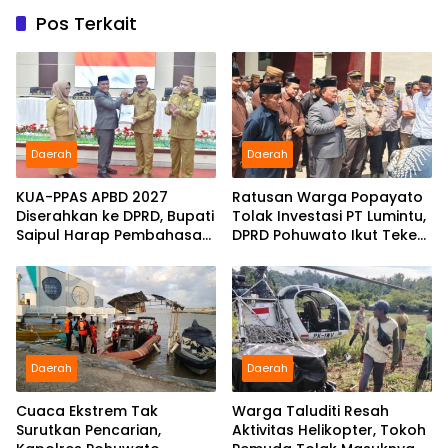
Pos Terkait
Daerah
Daerah
KUA-PPAS APBD 2027
Ratusan Warga Popayato
Diserahkan ke DPRD, Bupati
Tolak Investasi PT Lumintu,
Saipul Harap Pembahasan
DPRD Pohuwato Ikut Teken
Berjalan Konstruktif
Pakta Integritas
Daerah
Daerah
Cuaca Ekstrem Tak
Warga Taluditi Resah
Surutkan Pencarian,
Aktivitas Helikopter, Tokoh