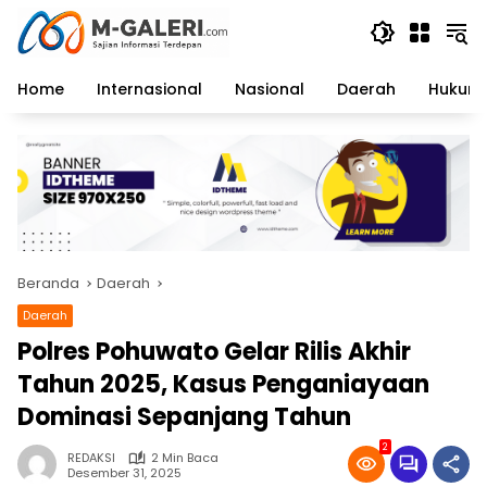
Langsung
ke
konten
Home
Internasional
Nasional
Daerah
Hukum 
Beranda
Daerah
Daerah
Polres Pohuwato Gelar Rilis Akhir
Tahun 2025, Kasus Penganiayaan
Dominasi Sepanjang Tahun
2
REDAKSI
2 Min Baca
Desember 31, 2025