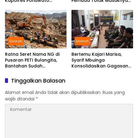
Kapolres Pohuwato
Pemuda Tolak Masuknya
Kerahkan Personel Bantu
Perusahaan Tambang
Temukan Speedboat
Hilang
Daerah
Daerah
Ratna Seret Nama NG di
Bertemu Kajari Marisa,
Pusaran PETI Bulangita,
Syarif Mbuinga
Bantahan Sudah
Konsolidasikan Gagasan
Disampaikan, Gugatan
“Jaksa Jaga Guru”
Hukum Kapan?
Tinggalkan Balasan
Alamat email Anda tidak akan dipublikasikan.
Ruas yang
wajib ditandai
*