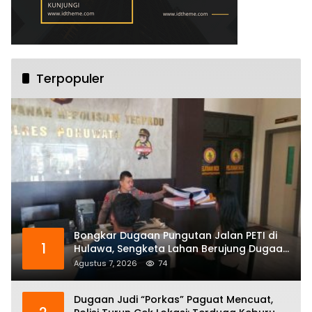
Terpopuler
Bongkar Dugaan Pungutan Jalan PETI di
1
Hulawa, Sengketa Lahan Berujung Dugaan
Pengeroyokan
Agustus 7, 2026
74
Dugaan Judi “Porkas” Paguat Mencuat,