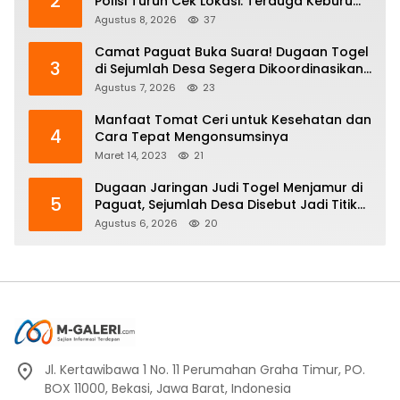
2
Polisi Turun Cek Lokasi: Terduga Keburu
Menghilang
Agustus 8, 2026
37
Camat Paguat Buka Suara! Dugaan Togel
3
di Sejumlah Desa Segera Dikoordinasikan
ke Polisi
Agustus 7, 2026
23
Manfaat Tomat Ceri untuk Kesehatan dan
4
Cara Tepat Mengonsumsinya
Maret 14, 2023
21
Dugaan Jaringan Judi Togel Menjamur di
5
Paguat, Sejumlah Desa Disebut Jadi Titik
Operasi
Agustus 6, 2026
20
Jl. Kertawibawa 1 No. 11 Perumahan Graha Timur, PO.
BOX 11000, Bekasi, Jawa Barat, Indonesia