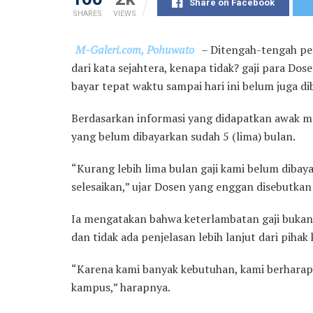
Share on Facebook
SHARES
VIEWS
M-Galeri.com, Pohuwato
– Ditengah-tengah per
dari kata sejahtera, kenapa tidak? gaji para Do
bayar tepat waktu sampai hari ini belum juga d
Berdasarkan informasi yang didapatkan awak me
yang belum dibayarkan sudah 5 (lima) bulan.
“Kurang lebih lima bulan gaji kami belum diba
selesaikan,” ujar Dosen yang enggan disebutka
Ia mengatakan bahwa keterlambatan gaji bukan n
dan tidak ada penjelasan lebih lanjut dari piha
“Karena kami banyak kebutuhan, kami berharap a
kampus,” harapnya.