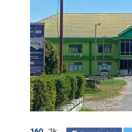
160
2k