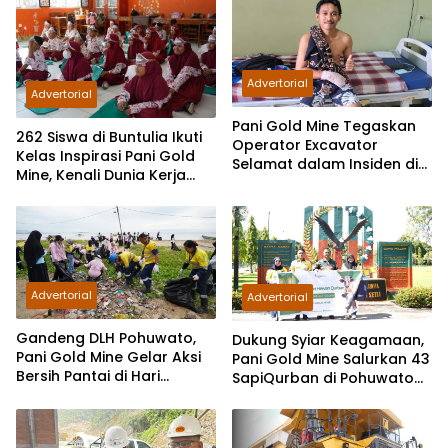
Advertorial
Advertorial
Pani Gold Mine Tegaskan
262 Siswa di Buntulia Ikuti
Operator Excavator
Kelas Inspirasi Pani Gold
Selamat dalam Insiden di
Mine, Kenali Dunia Kerja
Area Operasional PT PIN
Sejak Dini
Advertorial
Advertorial
Gandeng DLH Pohuwato,
Dukung Syiar Keagamaan,
Pani Gold Mine Gelar Aksi
Pani Gold Mine Salurkan 43
Bersih Pantai di Hari
SapiQurban di Pohuwato
Lingkungan Hidup Sedunia
dan Gorontalo