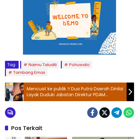
Tag:
Naimu Taluditi
Pohuwato
Tambang Emas
Mencuat ke publik !! Dua Putra Daerah Dinilai
Layak Duduki Jabatan Direktur PDAM
Pohuwato
Pos Terkait