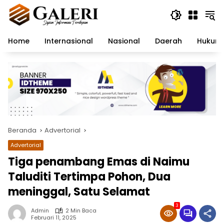
Langsung
ke
konten
Home
Internasional
Nasional
Daerah
Hukum 
Beranda
Advertorial
Advertorial
Tiga penambang Emas di Naimu
Taluditi Tertimpa Pohon, Dua
meninggal, Satu Selamat
3
Admin
2 Min Baca
Februari 11, 2025