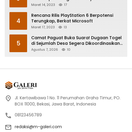
Maret 14, 2023
17
Rencana Rilis PlayStation 6 Berpotensi
4
Terungkap, Berkat Microsoft
Maret 17, 2023
13
Camat Paguat Buka Suara! Dugaan Togel
5
di Sejumlah Desa Segera Dikoordinasikan
ke Polisi
Agustus 7, 2026
10
Jl. Kertawibawa 1 No. 11 Perumahan Graha Timur, PO.
BOX 11000, Bekasi, Jawa Barat, Indonesia
08123456789
redaksi@m-galeri.com