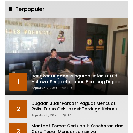
Terpopuler
Bongkar Dugaan Pungutan Jalan PETI di
1
Hulawa, Sengketa Lahan Berujung Dugaan
Pengeroyokan
Agustus 7, 2026
50
Dugaan Judi “Porkas” Paguat Mencuat,
2
Polisi Turun Cek Lokasi: Terduga Keburu
Menghilang
Agustus 8, 2026
17
Manfaat Tomat Ceri untuk Kesehatan dan
3
Cara Tepat Mengonsumsinya