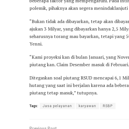
beberapa faktor yang mempengaruhi. Pada intin
polemik, pihaknya akan segera menindaklanjuti 
“Bukan tidak ada dibayarkan, tetap akan dibayar.
ajukan 3 Milyar, yang dibayarkan hanya 2,5 Mily
seharusnya torang mau bayarkan, tetapi yang 500
Yenni.
“Kami proyeksi kan di bulan Januari, yang Nove
piutang kan. Claim Desember masuk di Februari. 
Ditegaskan soal piutang RSUD mencapai 6,1 Milya
hutang yang saat ini berjalan karena ada bebera
piutang tetap masuk,” tutupnya.
Tags:
Jasa pelayanan
karyawan
RSBP
Previous Post