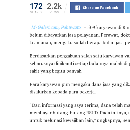
172
2.2k
Share on Facebook
SHARES
VIEWS
M-Galeri.com, Pohuwato
– 509 karyawan di Ru
belum dibayarkan jasa pelayanan. Perawat, dokte
keamanan, mengaku sudah berapa bulan jasa pe
Berdasarkan pengakuan salah satu karyawan ya
seharusnya dinikamti setiap bulannya malah d
sakit yang begitu banyak.
Para karyawan pun mengaku dana jasa yang dik
disalurkan kepada para pekerja.
“Dari informasi yang saya terima, dana telah m
membayar hutang-hutang RSUD. Pada intinya, ua
untuk melunasi kewajiban lain,” ungkapnya, Sen