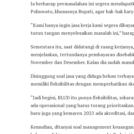
Ia berharap permasalahan ini segera mendapat
Pohuwato, khususnya Bupati, agar hak-hak kar
“Kami hanya ingin jasa kerja kami segera diba
turun tangan menyelesaikan masalah ini,” hara
Sementara itu, saat didatangi di ruang kerjany
menjelaskan, tertundanya pembayaran disebab
November dan Desember. Kalau dia sudah masuk b
Disinggung soal jasa yang diduga belum terbaya
memiliki fleksibilitas dengan memperhatikan ska
“Jadi begini, BLUD itu punya fleksibilitas, sekar
ada operasional yang harus torang prioritaskan.
baru juga yang kemaren 2023 ada akreditasi, dan
Kemudian, ditanyai soal management keuangan y