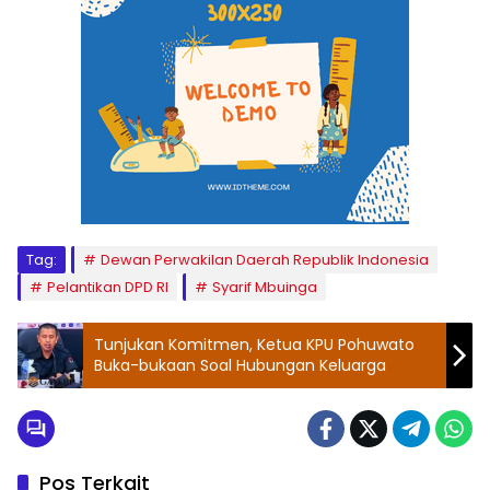
Tag:
Dewan Perwakilan Daerah Republik Indonesia
Pelantikan DPD RI
Syarif Mbuinga
Tunjukan Komitmen, Ketua KPU Pohuwato
Buka-bukaan Soal Hubungan Keluarga
Pos Terkait