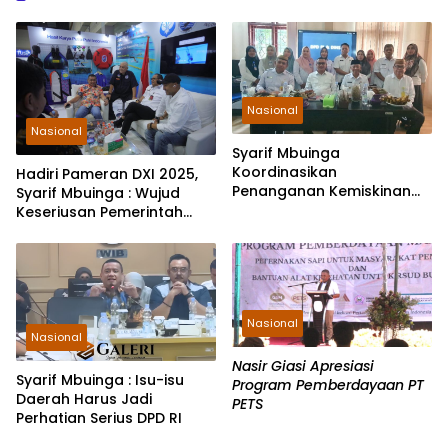
Nasional
Nasional
Syarif Mbuinga
Koordinasikan
Hadiri Pameran DXI 2025,
Penanganan Kemiskinan
Syarif Mbuinga : Wujud
Ekstrem di Pohuwato
Keseriusan Pemerintah
Gorontalo Promosikan
Wisata
Nasional
Nasional
Nasir Giasi Apresiasi
Syarif Mbuinga : Isu-isu
Program Pemberdayaan PT
Daerah Harus Jadi
PETS
Perhatian Serius DPD RI