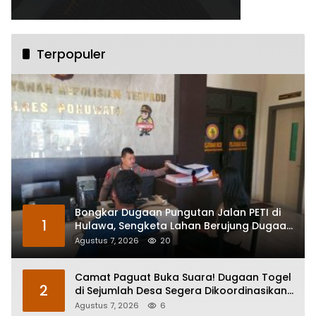
Terpopuler
Bongkar Dugaan Pungutan Jalan PETI di
1
Hulawa, Sengketa Lahan Berujung Dugaan
Pengeroyokan
Agustus 7, 2026
20
Camat Paguat Buka Suara! Dugaan Togel
2
di Sejumlah Desa Segera Dikoordinasikan
ke Polisi
Agustus 7, 2026
6