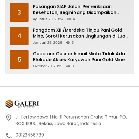
Pasangan SIAP Jalani Pemeriksaan
3
Kesehatan, Begini Yang Disampaikan
Mohammad Rustam Arsyad
Agustus 29, 2024
4
Pangdam XIII/Merdeka Tinjau Pani Gold
4
Mine, Soroti Kerusakan Lingkungan di Luar
Area Tambang
Januari 25, 2026
3
Gubernur Gusnar Ismail Minta Tidak Ada
5
Blokade Akses Karyawan Pani Gold Mine
Oktober 28, 2025
3
Jl. Kertawibawa 1 No. 11 Perumahan Graha Timur, PO.
BOX 11000, Bekasi, Jawa Barat, Indonesia
08123456789