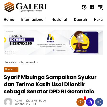
Langsung
ke
konten
Home
Internasional
Nasional
Daerah
Hukum 
Beranda
Nasional
Nasional
Syarif Mbuinga Sampaikan Syukur
dan Terima Kasih Usai Dilantik
sebagai Senator DPD RI Gorontalo
1
Admin
2 Min Baca
Oktober 2, 2024