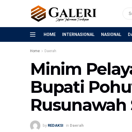
HOME
INTERNASIONAL
NASIONAL
D
Home
Daerah
Minim Pelay
Bupati Poh
Rusunawah 
by
REDAKSI
in
Daerah