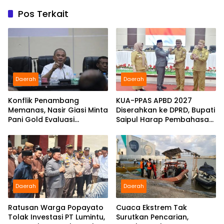
Pos Terkait
Daerah
Daerah
Konflik Penambang
KUA-PPAS APBD 2027
Memanas, Nasir Giasi Minta
Diserahkan ke DPRD, Bupati
Pani Gold Evaluasi
Saipul Harap Pembahasan
Pejabatnya
Berjalan Konstruktif
Daerah
Daerah
Ratusan Warga Popayato
Cuaca Ekstrem Tak
Tolak Investasi PT Lumintu,
Surutkan Pencarian,