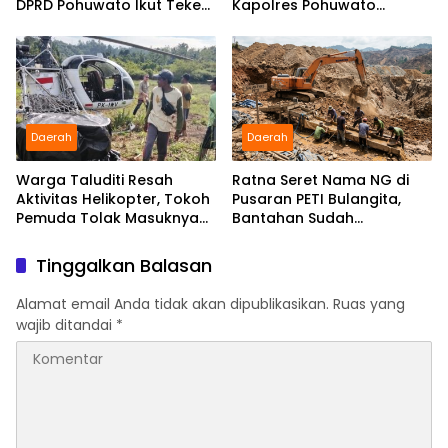
DPRD Pohuwato Ikut Teken
Kapolres Pohuwato
Pakta Integritas
Kerahkan Personel Bantu
Temukan Speedboat
Hilang
Daerah
Daerah
Warga Taluditi Resah
Ratna Seret Nama NG di
Aktivitas Helikopter, Tokoh
Pusaran PETI Bulangita,
Pemuda Tolak Masuknya
Bantahan Sudah
Perusahaan Tambang
Disampaikan, Gugatan
Hukum Kapan?
Tinggalkan Balasan
Alamat email Anda tidak akan dipublikasikan.
Ruas yang
wajib ditandai
*