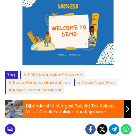
Tag:
DPRD Kabupaten Pohuwato
Kasus Kematian Bayi Zahirah
Ketua Nasir Giasi
Rapat Dengar Pendapat
Dibanderol 14 M, Irigasi Taluditi Tak Selesai,
Yusuf Desak Kepolisian dan Kejaksaan
Lakukan Penyelidikan