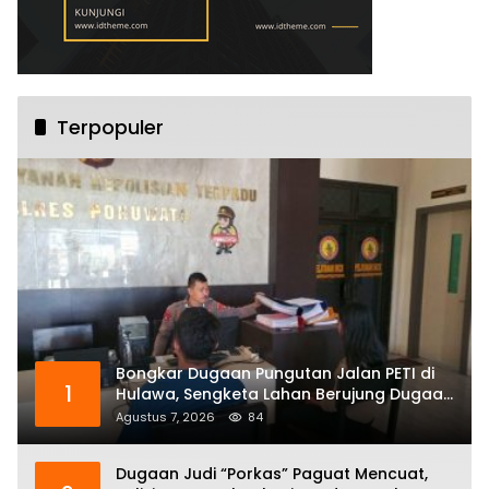
Terpopuler
Bongkar Dugaan Pungutan Jalan PETI di
1
Hulawa, Sengketa Lahan Berujung Dugaan
Pengeroyokan
Agustus 7, 2026
84
Dugaan Judi “Porkas” Paguat Mencuat,