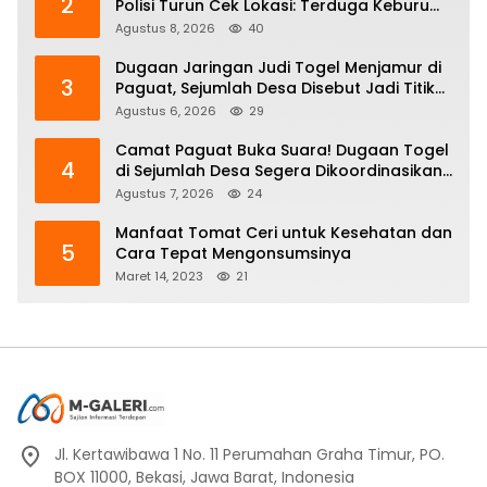
2
Polisi Turun Cek Lokasi: Terduga Keburu
Menghilang
Agustus 8, 2026
40
Dugaan Jaringan Judi Togel Menjamur di
3
Paguat, Sejumlah Desa Disebut Jadi Titik
Operasi
Agustus 6, 2026
29
Camat Paguat Buka Suara! Dugaan Togel
4
di Sejumlah Desa Segera Dikoordinasikan
ke Polisi
Agustus 7, 2026
24
Manfaat Tomat Ceri untuk Kesehatan dan
5
Cara Tepat Mengonsumsinya
Maret 14, 2023
21
Jl. Kertawibawa 1 No. 11 Perumahan Graha Timur, PO.
BOX 11000, Bekasi, Jawa Barat, Indonesia