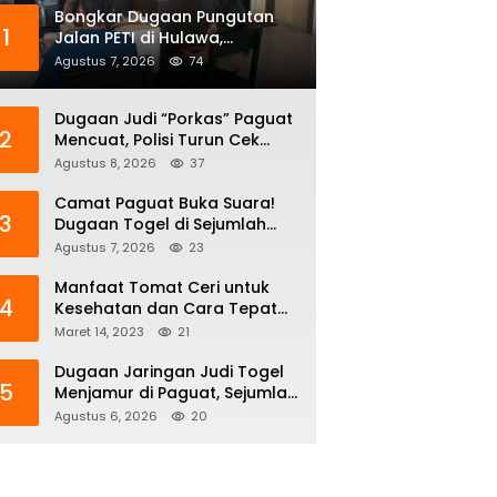
Bongkar Dugaan Pungutan
1
Jalan PETI di Hulawa,
Sengketa Lahan Berujung
Agustus 7, 2026
74
Dugaan Pengeroyokan
Dugaan Judi “Porkas” Paguat
2
Mencuat, Polisi Turun Cek
Lokasi: Terduga Keburu
Agustus 8, 2026
37
Menghilang
Camat Paguat Buka Suara!
3
Dugaan Togel di Sejumlah
Desa Segera Dikoordinasikan
Agustus 7, 2026
23
ke Polisi
Manfaat Tomat Ceri untuk
4
Kesehatan dan Cara Tepat
Mengonsumsinya
Maret 14, 2023
21
Dugaan Jaringan Judi Togel
5
Menjamur di Paguat, Sejumlah
Desa Disebut Jadi Titik
Agustus 6, 2026
20
Operasi