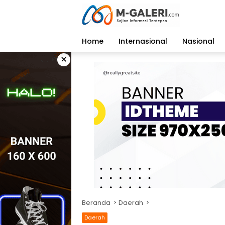
Langsung
ke
konten
Home
Internasional
Nasional
×
Beranda
Daerah
Daerah