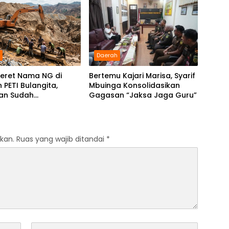
Speedboat Hilang
h
Daerah
Seret Nama NG di
Bertemu Kajari Marisa, Syarif
 PETI Bulangita,
Mbuinga Konsolidasikan
an Sudah
Gagasan “Jaksa Jaga Guru”
aikan, Gugatan
Kapan?
kan.
Ruas yang wajib ditandai
*