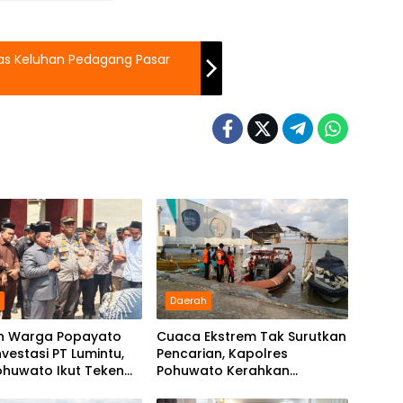
as Keluhan Pedagang Pasar
h
Daerah
n Warga Popayato
Cuaca Ekstrem Tak Surutkan
nvestasi PT Lumintu,
Pencarian, Kapolres
ohuwato Ikut Teken
Pohuwato Kerahkan
ntegritas
Personel Bantu Temukan