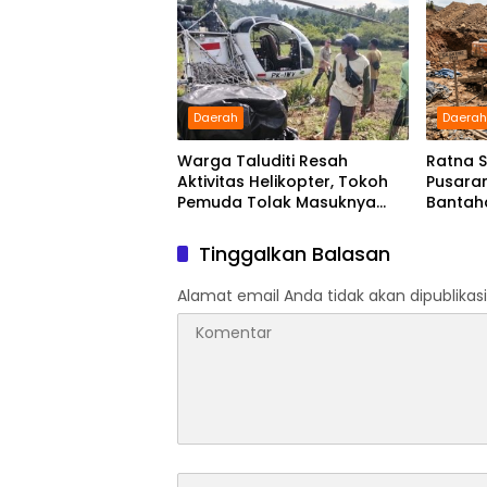
Daerah
Daera
Warga Taluditi Resah
Ratna 
Aktivitas Helikopter, Tokoh
Pusaran
Pemuda Tolak Masuknya
Bantah
Perusahaan Tambang
Disamp
Hukum 
Tinggalkan Balasan
Alamat email Anda tidak akan dipublikasi