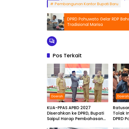
Pembangunan Kantor Bupati Baru
DPRD Pohuwato Gelar RDP Bah
Tradisional Marisa
Pos Terkait
Daerah
Daera
KUA-PPAS APBD 2027
Ratusa
Diserahkan ke DPRD, Bupati
Tolak I
Saipul Harap Pembahasan
DPRD P
Berjalan Konstruktif
Pakta I