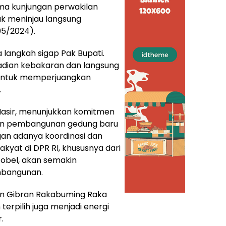
ma kunjungan perwakilan
k meninjau langsung
5/2024).
langkah sigap Pak Bupati.
ejadian kebakaran dan langsung
 untuk memperjuangkan
.
t Nasir, menunjukkan komitmen
kan pembangunan gedung baru
ngan adanya koordinasi dan
akyat di DPR RI, khususnya dari
Gobel, akan semakin
mbangunan.
n Gibran Rakabuming Raka
terpilih juga menjadi energi
.