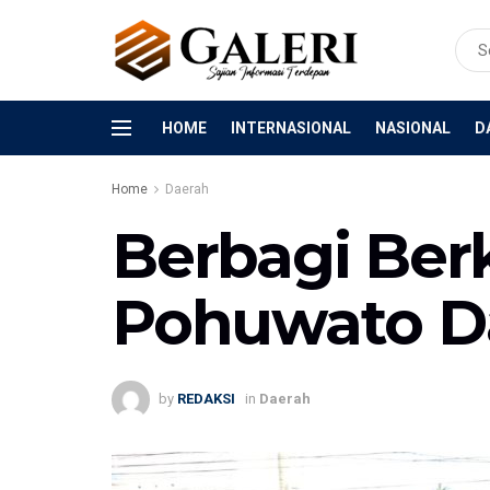
HOME
INTERNASIONAL
NASIONAL
D
Home
Daerah
Berbagi Ber
Pohuwato Da
by
REDAKSI
in
Daerah