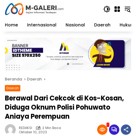
Langsung
ke
konten
Home
Internasional
Nasional
Daerah
Hukum 
Beranda
Daerah
Daerah
Berawal Dari Cekcok di Kos-Kosan,
Diduga Oknum Polisi Pohuwato
Aniaya Perempuan
1
REDAKSI
2 Min Baca
Oktober 10, 2023