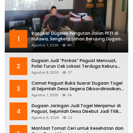
Bongkar Dugaan Pungutan Jalan PETI di
1
Hulawa, Sengketa Lahan Berujung Dugaan
Pengeroyokan
Agustus 7, 2026
80
Dugaan Judi “Porkas” Paguat Mencuat,
2
Polisi Turun Cek Lokasi: Terduga Keburu
Menghilang
Agustus 8, 2026
37
Camat Paguat Buka Suara! Dugaan Togel
3
di Sejumlah Desa Segera Dikoordinasikan
ke Polisi
Agustus 7, 2026
24
Dugaan Jaringan Judi Togel Menjamur di
4
Paguat, Sejumlah Desa Disebut Jadi Titik
Operasi
Agustus 6, 2026
22
Manfaat Tomat Ceri untuk Kesehatan dan