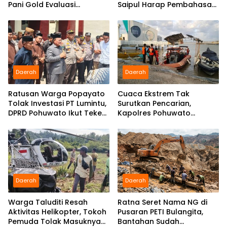
Pani Gold Evaluasi
Saipul Harap Pembahasan
Pejabatnya
Berjalan Konstruktif
Daerah
Daerah
Ratusan Warga Popayato
Cuaca Ekstrem Tak
Tolak Investasi PT Lumintu,
Surutkan Pencarian,
DPRD Pohuwato Ikut Teken
Kapolres Pohuwato
Pakta Integritas
Kerahkan Personel Bantu
Temukan Speedboat
Hilang
Daerah
Daerah
Warga Taluditi Resah
Ratna Seret Nama NG di
Aktivitas Helikopter, Tokoh
Pusaran PETI Bulangita,
Pemuda Tolak Masuknya
Bantahan Sudah