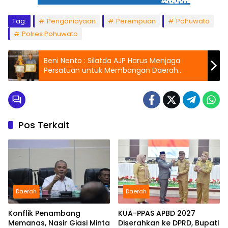
Tag:
Penganiayaan
Perempuan
Pohuwato
Polres Pohuwato
Beni Nento : Silatda AJP Harus Menjaga
Persatuan untuk Membangan Daerah
Pohuwato
Pos Terkait
Daerah
Daerah
Konflik Penambang
KUA-PPAS APBD 2027
Memanas, Nasir Giasi Minta
Diserahkan ke DPRD, Bupati