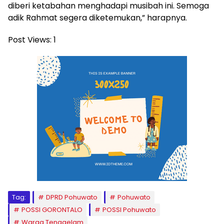
diberi ketabahan menghadapi musibah ini. Semoga
adik Rahmat segera diketemukan,” harapnya.
Post Views:
1
Tag:
DPRD Pohuwato
Pohuwato
POSSI GORONTALO
POSSI Pohuwato
Warga Tenggelam