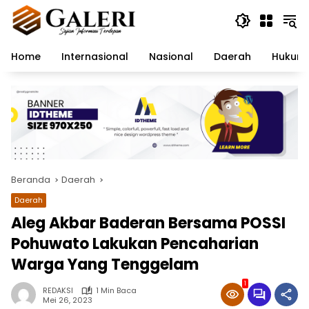
Langsung
ke
konten
Home
Internasional
Nasional
Daerah
Hukum 
Beranda
Daerah
Daerah
Aleg Akbar Baderan Bersama POSSI
Pohuwato Lakukan Pencaharian
Warga Yang Tenggelam
1
REDAKSI
1 Min Baca
Mei 26, 2023