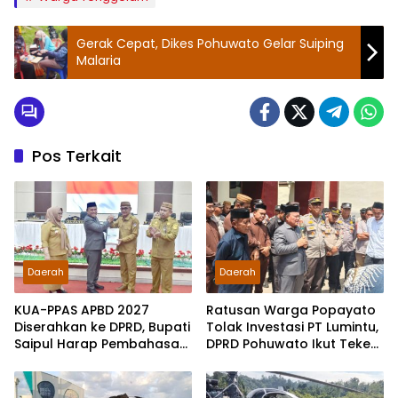
Gerak Cepat, Dikes Pohuwato Gelar Suiping
Malaria
Pos Terkait
Daerah
Daerah
KUA-PPAS APBD 2027
Ratusan Warga Popayato
Diserahkan ke DPRD, Bupati
Tolak Investasi PT Lumintu,
Saipul Harap Pembahasan
DPRD Pohuwato Ikut Teken
Berjalan Konstruktif
Pakta Integritas