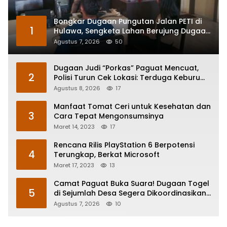
Bongkar Dugaan Pungutan Jalan PETI di
1
Hulawa, Sengketa Lahan Berujung Dugaan
Pengeroyokan
Agustus 7, 2026
50
Dugaan Judi “Porkas” Paguat Mencuat,
2
Polisi Turun Cek Lokasi: Terduga Keburu
Menghilang
Agustus 8, 2026
17
Manfaat Tomat Ceri untuk Kesehatan dan
3
Cara Tepat Mengonsumsinya
Maret 14, 2023
17
Rencana Rilis PlayStation 6 Berpotensi
4
Terungkap, Berkat Microsoft
Maret 17, 2023
13
Camat Paguat Buka Suara! Dugaan Togel
5
di Sejumlah Desa Segera Dikoordinasikan
ke Polisi
Agustus 7, 2026
10