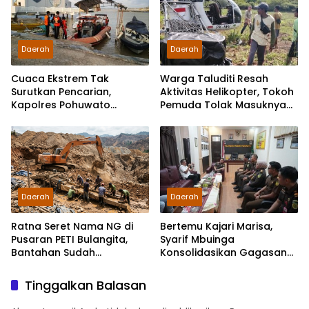
Daerah
Daerah
Cuaca Ekstrem Tak
Warga Taluditi Resah
Surutkan Pencarian,
Aktivitas Helikopter, Tokoh
Kapolres Pohuwato
Pemuda Tolak Masuknya
Kerahkan Personel Bantu
Perusahaan Tambang
Temukan Speedboat
Hilang
Daerah
Daerah
Ratna Seret Nama NG di
Bertemu Kajari Marisa,
Pusaran PETI Bulangita,
Syarif Mbuinga
Bantahan Sudah
Konsolidasikan Gagasan
Disampaikan, Gugatan
“Jaksa Jaga Guru”
Hukum Kapan?
Tinggalkan Balasan