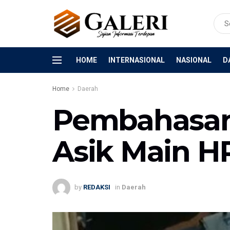
HOME
INTERNASIONAL
NASIONAL
D
Home
Daerah
Pembahasan
Asik Main H
by
REDAKSI
in
Daerah