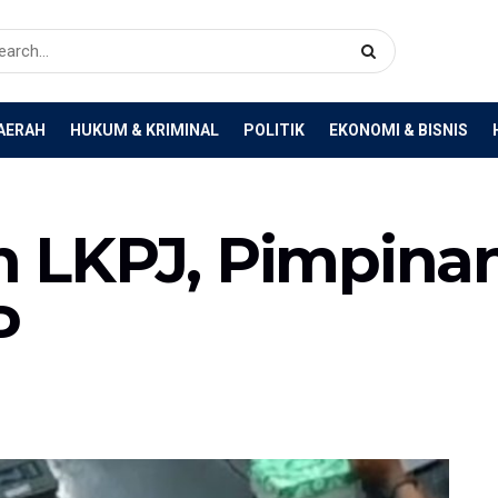
AERAH
HUKUM & KRIMINAL
POLITIK
EKONOMI & BISNIS
 LKPJ, Pimpina
P