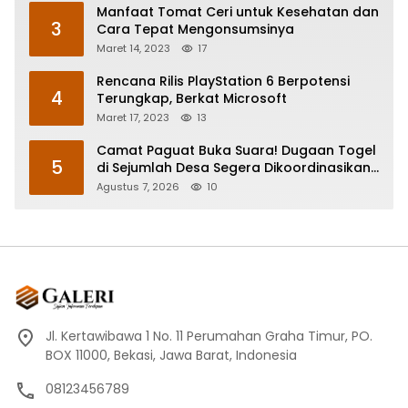
Manfaat Tomat Ceri untuk Kesehatan dan
3
Cara Tepat Mengonsumsinya
Maret 14, 2023
17
Rencana Rilis PlayStation 6 Berpotensi
4
Terungkap, Berkat Microsoft
Maret 17, 2023
13
Camat Paguat Buka Suara! Dugaan Togel
5
di Sejumlah Desa Segera Dikoordinasikan
ke Polisi
Agustus 7, 2026
10
Jl. Kertawibawa 1 No. 11 Perumahan Graha Timur, PO.
BOX 11000, Bekasi, Jawa Barat, Indonesia
08123456789