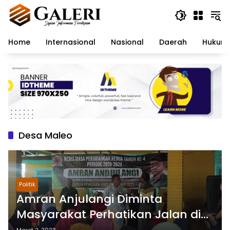
Langsung
ke
konten
Home
Internasional
Nasional
Daerah
Hukum 
Desa Maleo
Politik
Amran Anjulangi Diminta
Masyarakat Perhatikan Jalan di
Desa Maleo