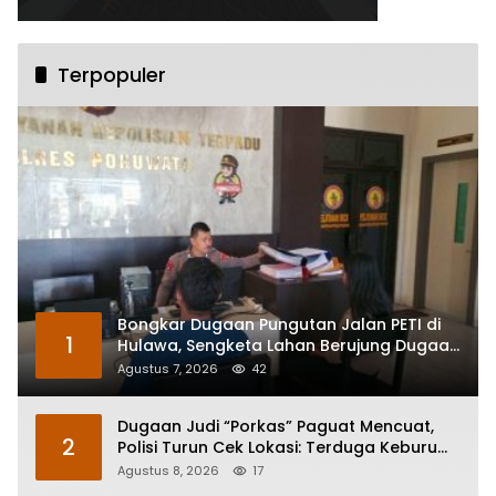
Terpopuler
Bongkar Dugaan Pungutan Jalan PETI di
1
Hulawa, Sengketa Lahan Berujung Dugaan
Pengeroyokan
Agustus 7, 2026
42
Dugaan Judi “Porkas” Paguat Mencuat,
2
Polisi Turun Cek Lokasi: Terduga Keburu
Menghilang
Agustus 8, 2026
17