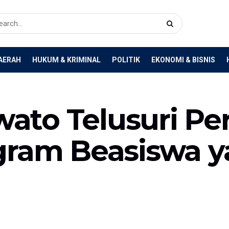
AERAH
HUKUM & KRIMINAL
POLITIK
EKONOMI & BISNIS
ato Telusuri P
gram Beasiswa y