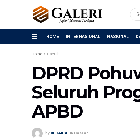
HOME
INTERNASIONAL
NASIONAL
D
Home
Daerah
DPRD Pohuw
Seluruh Pro
APBD
by
REDAKSI
in
Daerah