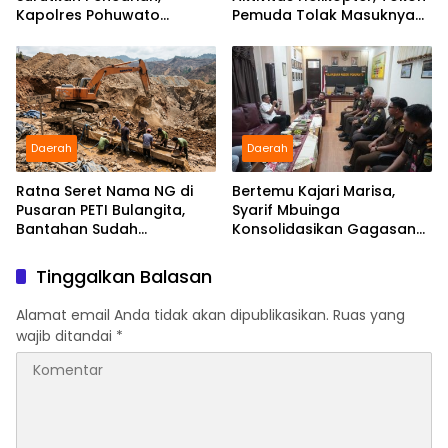
Kapolres Pohuwato
Pemuda Tolak Masuknya
Kerahkan Personel Bantu
Perusahaan Tambang
Temukan Speedboat
Hilang
Daerah
Daerah
Ratna Seret Nama NG di
Bertemu Kajari Marisa,
Pusaran PETI Bulangita,
Syarif Mbuinga
Bantahan Sudah
Konsolidasikan Gagasan
Disampaikan, Gugatan
“Jaksa Jaga Guru”
Hukum Kapan?
Tinggalkan Balasan
Alamat email Anda tidak akan dipublikasikan.
Ruas yang
wajib ditandai
*