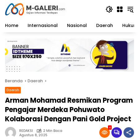
Langsung
ke
konten
Home
Internasional
Nasional
Daerah
Hukum 
Beranda
Daerah
Daerah
Arman Mohamad Resmikan Program
Pengajar Merdeka Pohuwato
Kolaborasi Dengan Pani Gold Project
4
REDAKSI
2 Min Baca
Agustus 8, 2025