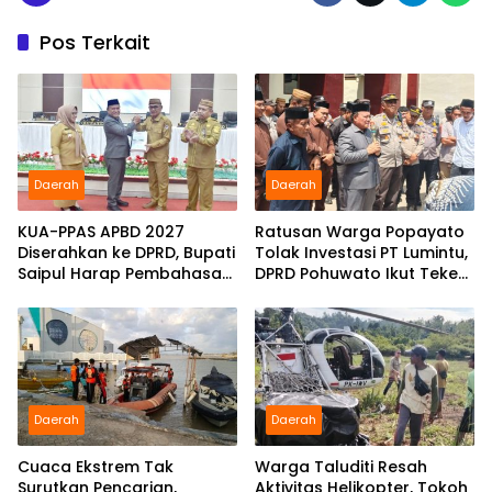
Pos Terkait
Daerah
Daerah
KUA-PPAS APBD 2027
Ratusan Warga Popayato
Diserahkan ke DPRD, Bupati
Tolak Investasi PT Lumintu,
Saipul Harap Pembahasan
DPRD Pohuwato Ikut Teken
Berjalan Konstruktif
Pakta Integritas
Daerah
Daerah
Cuaca Ekstrem Tak
Warga Taluditi Resah
Surutkan Pencarian,
Aktivitas Helikopter, Tokoh