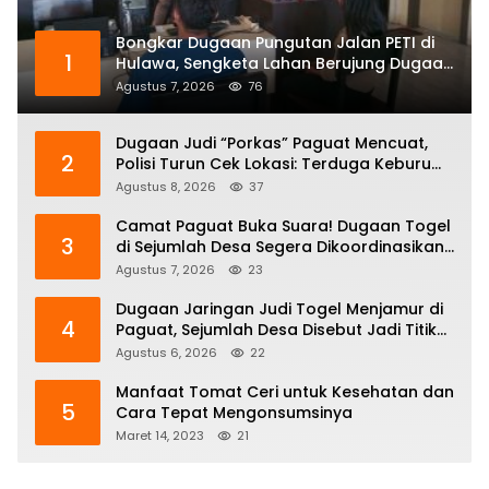
Bongkar Dugaan Pungutan Jalan PETI di
1
Hulawa, Sengketa Lahan Berujung Dugaan
Pengeroyokan
Agustus 7, 2026
76
Dugaan Judi “Porkas” Paguat Mencuat,
2
Polisi Turun Cek Lokasi: Terduga Keburu
Menghilang
Agustus 8, 2026
37
Camat Paguat Buka Suara! Dugaan Togel
3
di Sejumlah Desa Segera Dikoordinasikan
ke Polisi
Agustus 7, 2026
23
Dugaan Jaringan Judi Togel Menjamur di
4
Paguat, Sejumlah Desa Disebut Jadi Titik
Operasi
Agustus 6, 2026
22
Manfaat Tomat Ceri untuk Kesehatan dan
5
Cara Tepat Mengonsumsinya
Maret 14, 2023
21