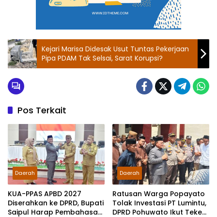
Kejari Marisa Didesak Usut Tuntas Pekerjaan
Pipa PDAM Tak Selsai, Sarat Korupsi?
Pos Terkait
Daerah
Daerah
KUA-PPAS APBD 2027
Ratusan Warga Popayato
Diserahkan ke DPRD, Bupati
Tolak Investasi PT Lumintu,
Saipul Harap Pembahasan
DPRD Pohuwato Ikut Teken