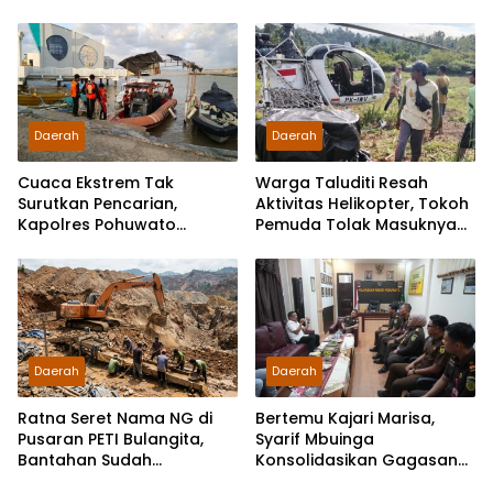
Berjalan Konstruktif
Pakta Integritas
Daerah
Daerah
Cuaca Ekstrem Tak
Warga Taluditi Resah
Surutkan Pencarian,
Aktivitas Helikopter, Tokoh
Kapolres Pohuwato
Pemuda Tolak Masuknya
Kerahkan Personel Bantu
Perusahaan Tambang
Temukan Speedboat
Hilang
Daerah
Daerah
Ratna Seret Nama NG di
Bertemu Kajari Marisa,
Pusaran PETI Bulangita,
Syarif Mbuinga
Bantahan Sudah
Konsolidasikan Gagasan
Disampaikan, Gugatan
“Jaksa Jaga Guru”