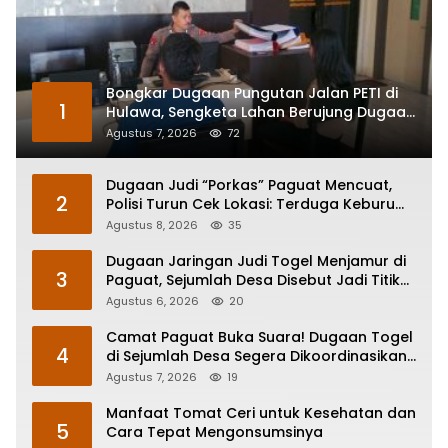
Bongkar Dugaan Pungutan Jalan PETI di
1
Hulawa, Sengketa Lahan Berujung Dugaan
Pengeroyokan
Agustus 7, 2026
72
Dugaan Judi “Porkas” Paguat Mencuat,
2
Polisi Turun Cek Lokasi: Terduga Keburu
Menghilang
Agustus 8, 2026
35
Dugaan Jaringan Judi Togel Menjamur di
3
Paguat, Sejumlah Desa Disebut Jadi Titik
Operasi
Agustus 6, 2026
20
Camat Paguat Buka Suara! Dugaan Togel
4
di Sejumlah Desa Segera Dikoordinasikan
ke Polisi
Agustus 7, 2026
19
Manfaat Tomat Ceri untuk Kesehatan dan
5
Cara Tepat Mengonsumsinya