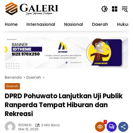
Langsung
ke
konten
Home
Internasional
Nasional
Daerah
Hukum 
Beranda
Daerah
Daerah
DPRD Pohuwato Lanjutkan Uji Publik
Ranperda Tempat Hiburan dan
Rekreasi
2
REDAKSI
2 Min Baca
Mei 15, 2025