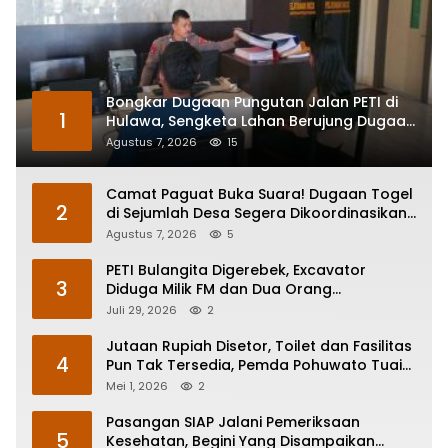
Bongkar Dugaan Pungutan Jalan PETI di
1
Hulawa, Sengketa Lahan Berujung Dugaan
Pengeroyokan
Agustus 7, 2026
15
Camat Paguat Buka Suara! Dugaan Togel
2
di Sejumlah Desa Segera Dikoordinasikan
ke Polisi
Agustus 7, 2026
5
PETI Bulangita Digerebek, Excavator
3
Diduga Milik FM dan Dua Orang
Diamankan
Juli 29, 2026
2
Jutaan Rupiah Disetor, Toilet dan Fasilitas
4
Pun Tak Tersedia, Pemda Pohuwato Tuai
Keluhan
Mei 1, 2026
2
Pasangan SIAP Jalani Pemeriksaan
5
Kesehatan, Begini Yang Disampaikan