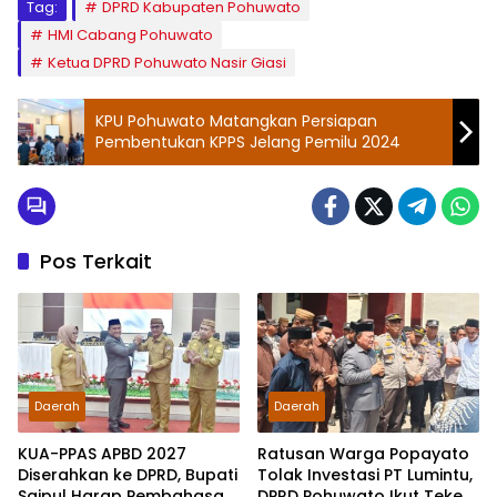
Tag:
DPRD Kabupaten Pohuwato
HMI Cabang Pohuwato
Ketua DPRD Pohuwato Nasir Giasi
KPU Pohuwato Matangkan Persiapan
Pembentukan KPPS Jelang Pemilu 2024
Pos Terkait
Daerah
Daerah
KUA-PPAS APBD 2027
Ratusan Warga Popayato
Diserahkan ke DPRD, Bupati
Tolak Investasi PT Lumintu,
Saipul Harap Pembahasan
DPRD Pohuwato Ikut Teken