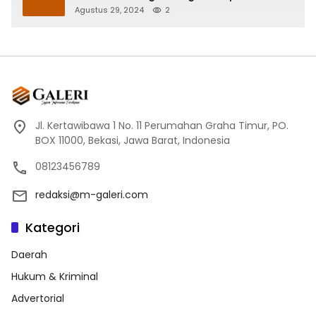
Mohammad Rustam Arsyad
Agustus 29, 2024
2
Jl. Kertawibawa 1 No. 11 Perumahan Graha Timur, PO.
BOX 11000, Bekasi, Jawa Barat, Indonesia
08123456789
redaksi@m-galeri.com
Kategori
Daerah
Hukum & Kriminal
Advertorial