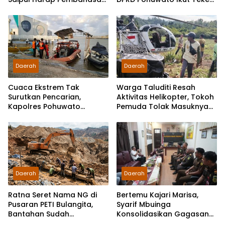
Berjalan Konstruktif
Pakta Integritas
Daerah
Daerah
Cuaca Ekstrem Tak
Warga Taluditi Resah
Surutkan Pencarian,
Aktivitas Helikopter, Tokoh
Kapolres Pohuwato
Pemuda Tolak Masuknya
Kerahkan Personel Bantu
Perusahaan Tambang
Temukan Speedboat
Hilang
Daerah
Daerah
Ratna Seret Nama NG di
Bertemu Kajari Marisa,
Pusaran PETI Bulangita,
Syarif Mbuinga
Bantahan Sudah
Konsolidasikan Gagasan
Disampaikan, Gugatan
“Jaksa Jaga Guru”