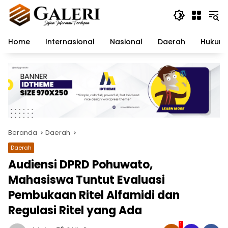
Langsung
ke
konten
Home
Internasional
Nasional
Daerah
Hukum 
Beranda
Daerah
Daerah
Audiensi DPRD Pohuwato,
Mahasiswa Tuntut Evaluasi
Pembukaan Ritel Alfamidi dan
Regulasi Ritel yang Ada
1