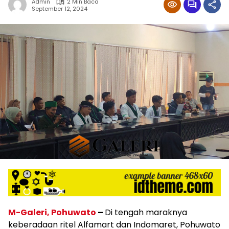
Admin
2 Min Baca
September 12, 2024
M-Galeri, Pohuwato
–
Di tengah maraknya
keberadaan ritel Alfamart dan Indomaret, Pohuwato