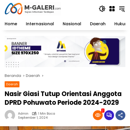
Langsung
ke
konten
Home
Internasional
Nasional
Daerah
Hukum 
Beranda
Daerah
Daerah
Nasir Giasi Tutup Orientasi Anggota
DPRD Pohuwato Periode 2024-2029
2
Admin
1 Min Baca
September 1, 2024