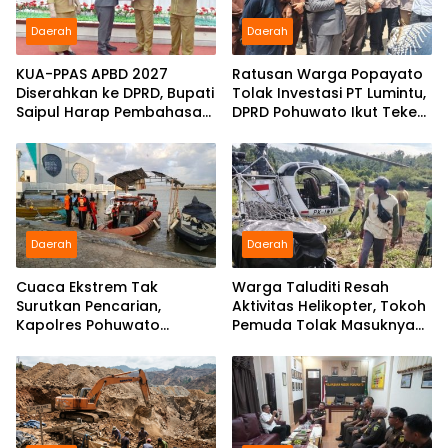
Daerah
Daerah
KUA-PPAS APBD 2027
Ratusan Warga Popayato
Diserahkan ke DPRD, Bupati
Tolak Investasi PT Lumintu,
Saipul Harap Pembahasan
DPRD Pohuwato Ikut Teken
Berjalan Konstruktif
Pakta Integritas
Daerah
Daerah
Cuaca Ekstrem Tak
Warga Taluditi Resah
Surutkan Pencarian,
Aktivitas Helikopter, Tokoh
Kapolres Pohuwato
Pemuda Tolak Masuknya
Kerahkan Personel Bantu
Perusahaan Tambang
Temukan Speedboat
Hilang