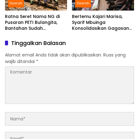
Daerah
Daerah
Ratna Seret Nama NG di
Bertemu Kajari Marisa,
Pusaran PETI Bulangita,
Syarif Mbuinga
Bantahan Sudah
Konsolidasikan Gagasan
Disampaikan, Gugatan
“Jaksa Jaga Guru”
Hukum Kapan?
Tinggalkan Balasan
Alamat email Anda tidak akan dipublikasikan.
Ruas yang
wajib ditandai
*