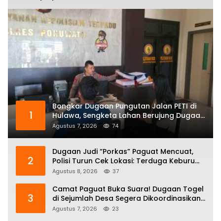
Bongkar Dugaan Pungutan Jalan PETI di
1
Hulawa, Sengketa Lahan Berujung Dugaan
Pengeroyokan
Agustus 7, 2026
74
Dugaan Judi “Porkas” Paguat Mencuat,
2
Polisi Turun Cek Lokasi: Terduga Keburu
Menghilang
Agustus 8, 2026
37
Camat Paguat Buka Suara! Dugaan Togel
3
di Sejumlah Desa Segera Dikoordinasikan
ke Polisi
Agustus 7, 2026
23