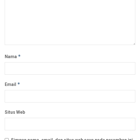
*
Nama
*
Email
Situs Web
Simpan nama, email, dan situs web saya pada peramban ini