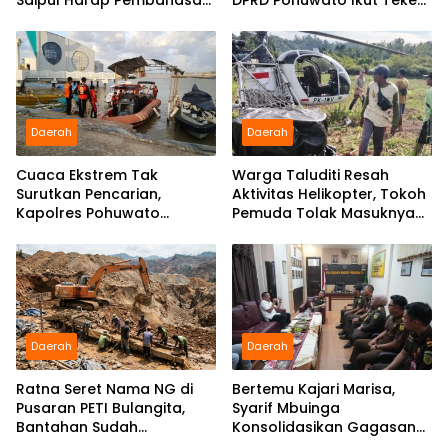
Berjalan Konstruktif
Pakta Integritas
Daerah
Daerah
Cuaca Ekstrem Tak
Warga Taluditi Resah
Surutkan Pencarian,
Aktivitas Helikopter, Tokoh
Kapolres Pohuwato
Pemuda Tolak Masuknya
Kerahkan Personel Bantu
Perusahaan Tambang
Temukan Speedboat
Hilang
Daerah
Daerah
Ratna Seret Nama NG di
Bertemu Kajari Marisa,
Pusaran PETI Bulangita,
Syarif Mbuinga
Bantahan Sudah
Konsolidasikan Gagasan
Disampaikan, Gugatan
“Jaksa Jaga Guru”