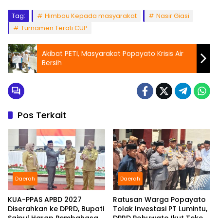
Tag:
Himbau Kepada masyarakat
Nasir Giasi
Turnamen Terati CUP
Akibat PETI, Masyarakat Popayato Krisis Air
Bersih
Pos Terkait
Daerah
Daerah
KUA-PPAS APBD 2027
Ratusan Warga Popayato
Diserahkan ke DPRD, Bupati
Tolak Investasi PT Lumintu,
Saipul Harap Pembahasan
DPRD Pohuwato Ikut Teken