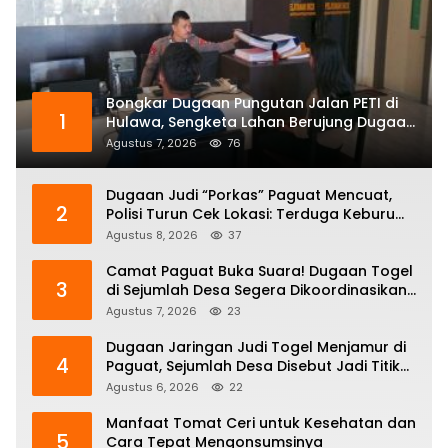
Bongkar Dugaan Pungutan Jalan PETI di
1
Hulawa, Sengketa Lahan Berujung Dugaan
Pengeroyokan
Agustus 7, 2026
76
Dugaan Judi “Porkas” Paguat Mencuat,
2
Polisi Turun Cek Lokasi: Terduga Keburu
Menghilang
Agustus 8, 2026
37
Camat Paguat Buka Suara! Dugaan Togel
3
di Sejumlah Desa Segera Dikoordinasikan
ke Polisi
Agustus 7, 2026
23
Dugaan Jaringan Judi Togel Menjamur di
4
Paguat, Sejumlah Desa Disebut Jadi Titik
Operasi
Agustus 6, 2026
22
Manfaat Tomat Ceri untuk Kesehatan dan
5
Cara Tepat Mengonsumsinya