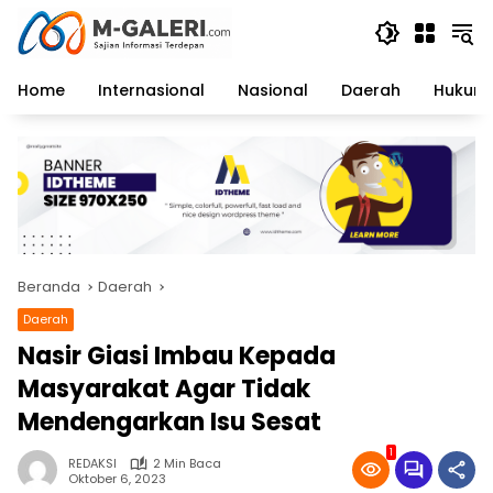
Langsung
ke
konten
Home
Internasional
Nasional
Daerah
Hukum 
Beranda
Daerah
Daerah
Nasir Giasi Imbau Kepada
Masyarakat Agar Tidak
Mendengarkan Isu Sesat
1
REDAKSI
2 Min Baca
Oktober 6, 2023