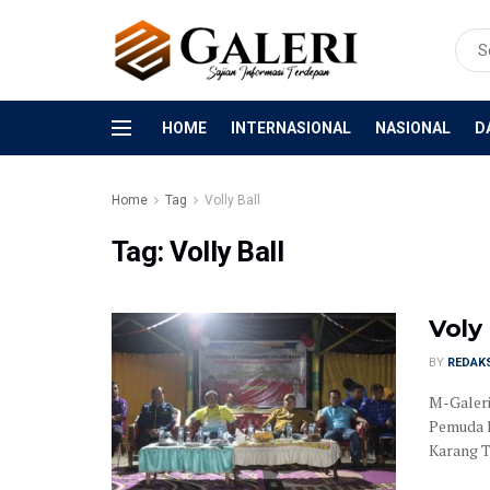
HOME
INTERNASIONAL
NASIONAL
D
Home
Tag
Volly Ball
Tag:
Volly Ball
Voly
BY
REDAK
M-Galer
Pemuda k
Karang T