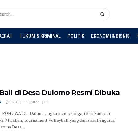
AERAH
HUKUM & KRIMINAL
POLITIK
EKONOMI & BISNIS
 Ball di Desa Dulomo Resmi Dibuka
SI
OKTOBER 30, 2022
0
i, POHUWATO - Dalam rangka memperingati hari Sumpah
e 94 Tahun, Tournament Volleyball yang diinisiasi Pengurus
aruna Desa ...