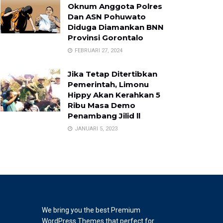
Oknum Anggota Polres
Dan ASN Pohuwato
Diduga Diamankan BNN
Provinsi Gorontalo
FEBRUARI 27, 2024
Jika Tetap Ditertibkan
Pemerintah, Limonu
Hippy Akan Kerahkan 5
Ribu Masa Demo
Penambang Jilid ll
JANUARI 5, 2023
We bring you the best Premium
WordPress Themes that perfect for