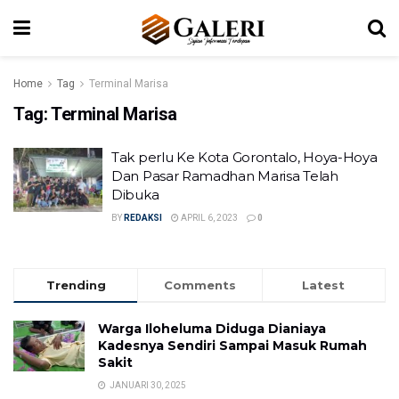
Home
Tag
Terminal Marisa
Tag:
Terminal Marisa
Tak perlu Ke Kota Gorontalo, Hoya-Hoya
Dan Pasar Ramadhan Marisa Telah
Dibuka
BY
REDAKSI
APRIL 6, 2023
0
Trending
Comments
Latest
Warga Iloheluma Diduga Dianiaya
Kadesnya Sendiri Sampai Masuk Rumah
Sakit
JANUARI 30, 2025