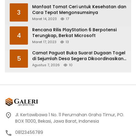
Manfaat Tomat Ceri untuk Kesehatan dan
3
Cara Tepat Mengonsumsinya
Maret 14, 2023
17
Rencana Rilis PlayStation 6 Berpotensi
4
Terungkap, Berkat Microsoft
Maret 17, 2023
13
Camat Paguat Buka Suara! Dugaan Togel
5
di Sejumlah Desa Segera Dikoordinasikan
ke Polisi
Agustus 7, 2026
10
Jl. Kertawibawa 1 No. 11 Perumahan Graha Timur, PO.
BOX 11000, Bekasi, Jawa Barat, Indonesia
08123456789