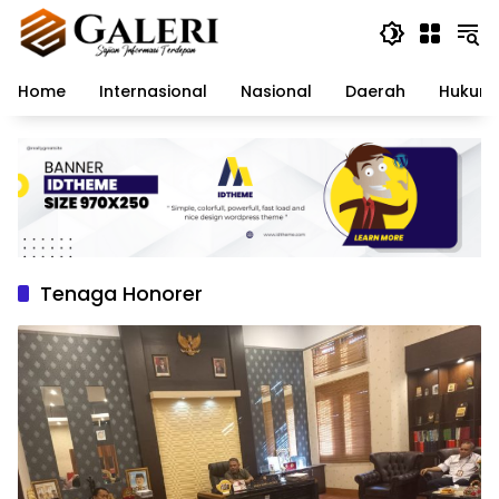
Langsung
ke
konten
Home
Internasional
Nasional
Daerah
Hukum 
Tenaga Honorer