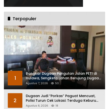
Terpopuler
Bongkar Dugaan Pungutan Jalan PETI di
1
Hulawa, Sengketa Lahan Berujung Dugaan
Pengeroyokan
Agustus 7, 2026
50
Dugaan Judi “Porkas” Paguat Mencuat,
2
Polisi Turun Cek Lokasi: Terduga Keburu
Menghilang
Agustus 8, 2026
18