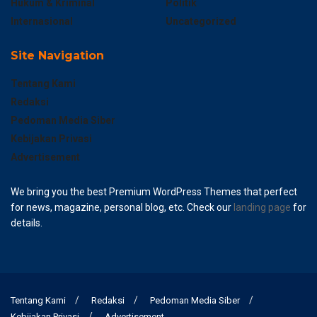
Hukum & Kriminal
Politik
Internasional
Uncategorized
Site Navigation
Tentang Kami
Redaksi
Pedoman Media Siber
Kebijakan Privasi
Advertisement
We bring you the best Premium WordPress Themes that perfect
for news, magazine, personal blog, etc. Check our
landing page
for
details.
Tentang Kami
Redaksi
Pedoman Media Siber
Kebijakan Privasi
Advertisement