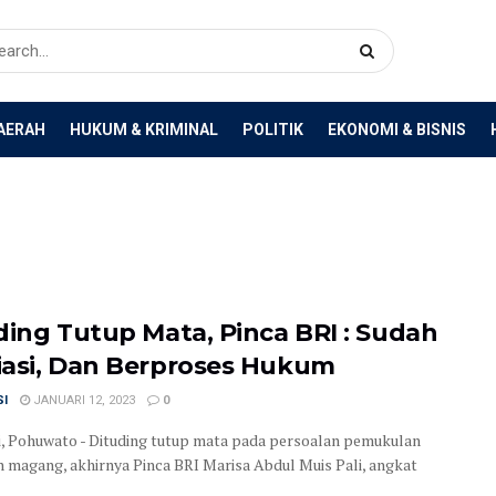
AERAH
HUKUM & KRIMINAL
POLITIK
EKONOMI & BISNIS
ding Tutup Mata, Pinca BRI : Sudah
asi, Dan Berproses Hukum
SI
JANUARI 12, 2023
0
, Pohuwato - Dituding tutup mata pada persoalan pemukulan
 magang, akhirnya Pinca BRI Marisa Abdul Muis Pali, angkat