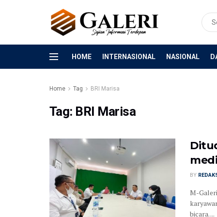
HOME
INTERNASIONAL
NASIONAL
D
Home
Tag
BRI Marisa
Tag:
BRI Marisa
Ditu
medi
BY
REDAK
M-Galeri
karyawan
bicara. ...