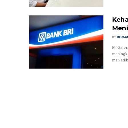
Keha
Meni
BY
REDAK
M-Galeri
meningka
menjadik