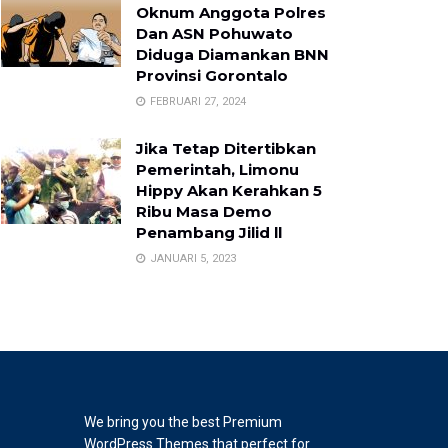
Oknum Anggota Polres
Dan ASN Pohuwato
Diduga Diamankan BNN
Provinsi Gorontalo
FEBRUARI 27, 2024
Jika Tetap Ditertibkan
Pemerintah, Limonu
Hippy Akan Kerahkan 5
Ribu Masa Demo
Penambang Jilid ll
JANUARI 5, 2023
We bring you the best Premium
WordPress Themes that perfect for