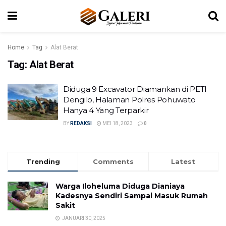
Home
Tag
Alat Berat
Tag:
Alat Berat
Diduga 9 Excavator Diamankan di PETI
Dengilo, Halaman Polres Pohuwato
Hanya 4 Yang Terparkir
BY
REDAKSI
MEI 18, 2023
0
Trending
Comments
Latest
Warga Iloheluma Diduga Dianiaya
Kadesnya Sendiri Sampai Masuk Rumah
Sakit
JANUARI 30, 2025